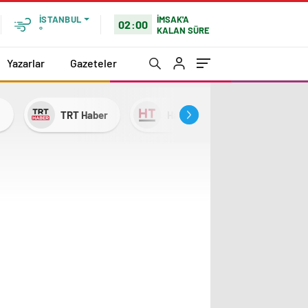
İMSAK'A
İSTANBUL
02:00
KALAN SÜRE
°
Yazarlar
Gazeteler
TRT Haber
Habertürk
NTV