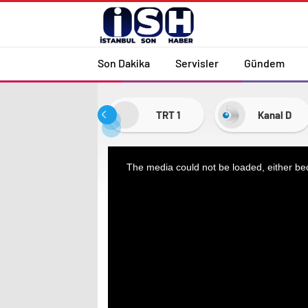
Son Dakika
Servisler
Gündem
TRT 1
Kanal D
This
The media could not be loaded, either bec
is
a
modal
window.