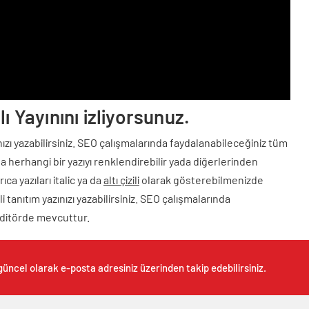
ı Yayınını izliyorsunuz.
zınızı yazabilirsiniz. SEO çalışmalarında faydalanabileceğiniz tüm
 herhangi bir yazıyı renklendirebilir yada diğerlerinden
ıca yazıları italic ya da
altı çizili
olarak gösterebilmenizde
i tanıtım yazınızı yazabilirsiniz. SEO çalışmalarında
editörde mevcuttur.
güncel olarak e-posta adresiniz üzerinden takip edebilirsiniz.