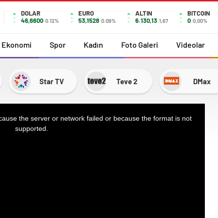
DOLAR
EURO
ALTIN
BITCOIN
46,6600
53,1528
6.130,13
0
0.12%
0.09%
1,67
0,00%
Ekonomi
Spor
Kadın
Foto Galeri
Videolar
Star TV
Teve 2
DMax
ause the server or network failed or because the format is not
supported.