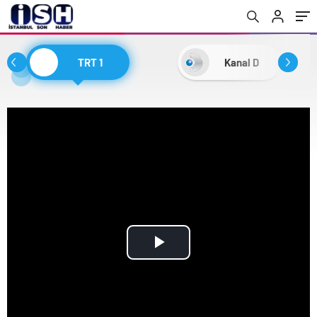
TRT 1
Kanal D
Play
Video