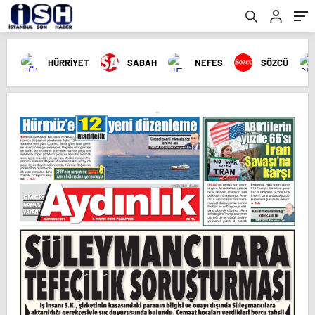
HÜRRİYET
SABAH
NEFES
SÖZCÜ