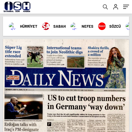
HÜRRİYET
SABAH
NEFES
SÖZCÜ