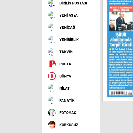
DİRİLİŞ POSTASI
YENİ ASYA
YENİÇAĞ
YENİBİRLİK
TAKVİM
POSTA
DÜNYA
MİLAT
FANATİK
FOTOMAÇ
KORKUSUZ