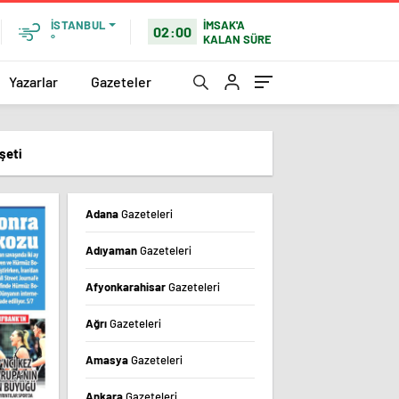
İMSAK'A
İSTANBUL
02:00
KALAN SÜRE
°
Yazarlar
Gazeteler
şeti
Adana
Gazeteleri
Adıyaman
Gazeteleri
Afyonkarahisar
Gazeteleri
Ağrı
Gazeteleri
Amasya
Gazeteleri
Ankara
Gazeteleri