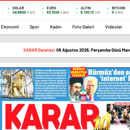
DOLAR
EURO
ALTIN
BITCOIN
46,6600
53,1528
6.130,13
0
0.12%
0.09%
1,67
0,00%
Ekonomi
Spor
Kadın
Foto Galeri
Videolar
KARAR Gazetesi
06 Ağustos 2026, Perşembe Günü Man