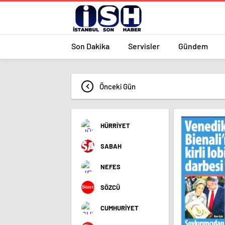
Son Dakika
Servisler
Gündem
Önceki Gün
HÜRRİYET
SABAH
NEFES
SÖZCÜ
CUMHURİYET