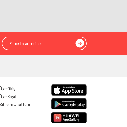
Giresun
Gazeteleri
Gümüşhane
Gazeteleri
Hakkâri
Gazeteleri
Hatay
Gazeteleri
Isparta
Gazeteleri
Mersin
Gazeteleri
İstanbul
Gazeteleri
İzmir
Gazeteleri
Üye Giriş
Kars
Gazeteleri
Üye Kayıt
Şifremi Unuttum
Kastamonu
Gazeteleri
Kayseri
Gazeteleri