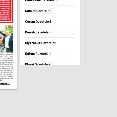
Çanakkale
Gazeteleri
Çankırı
Gazeteleri
Çorum
Gazeteleri
Denizli
Gazeteleri
Diyarbakır
Gazeteleri
Edirne
Gazeteleri
Elazığ
Gazeteleri
Erzincan
Gazeteleri
Erzurum
Gazeteleri
Eskişehir
Gazeteleri
Gaziantep
Gazeteleri