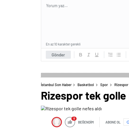
En az 10 karakter gerekli
Gönder
İstanbul Son Haber
Basketbol
Spor
Rizespor 
Rizespor tek golle 
0
BEĞENDİM
ABONE OL