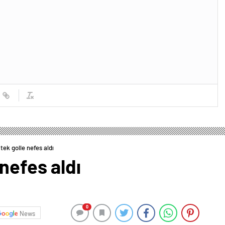
tek golle nefes aldı
nefes aldı
0
News