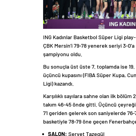
ING Kadınlar Basketbol Süper Ligi pla
ÇBK Mersin’i 79-78 yenerek seriyi 3-0
şampiyonu oldu.
Bu sonuçla üst üste 7. toplamda ise 1
üçüncü kupasını (FIBA Süper Kupa, Cum
Ligi) kazandı.
Karşılıklı sayılara sahne olan ilk bölüm
takım 46-45 önde gitti. Üçüncü çeyreğ
71 geriden gelerek son saniyelerde 76
basketiyle 78-79 öne geçen Fenerbahçe 
SALON:
Servet Tazegül