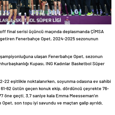
y-off final serisi üçüncü maçında deplasmanda ÇİMSA
’a getiren Fenerbahçe Opet, 2024-2025 sezonunun
9. şampiyonluğuna ulaşan Fenerbahçe Opet, sezonun
hurbaşkanlığı Kupası, ING Kadınlar Basketbol Süper
 22-22 eşitlikle noktalanırken, soyunma odasına ev sahibi
i 61-62 üstün geçen konuk ekip, dördüncü çeyrekte 76-
-77 öne geçti. 3.7 saniye kala Emma Meesseman’ın
Opet, son topu iyi savundu ve maçtan galip ayrıldı.