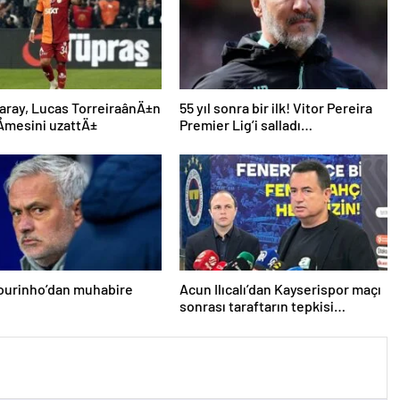
aray, Lucas TorreiraânÄ±n
55 yıl sonra bir ilk! Vitor Pereira
mesini uzattÄ±
Premier Lig’i salladı…
ourinho’dan muhabire
Acun Ilıcalı’dan Kayserispor maçı
sonrası taraftarın tepkisi
hakkında açıklama