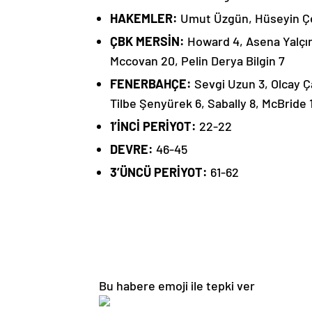
HAKEMLER:
Umut Üzgün, Hüseyin Çe
ÇBK MERSİN:
Howard 4, Asena Yalçın
Mccovan 20, Pelin Derya Bilgin 7
FENERBAHÇE:
Sevgi Uzun 3, Olcay Ça
Tilbe Şenyürek 6, Sabally 8, McBride 
1’İNCİ PERİYOT:
22-22
DEVRE:
46-45
3’ÜNCÜ PERİYOT:
61-62
Bu habere emoji ile tepki ver