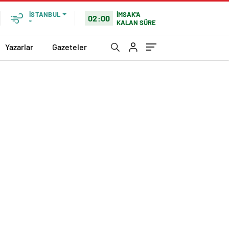
İMSAK'A
İSTANBUL
02:00
KALAN SÜRE
°
Yazarlar
Gazeteler