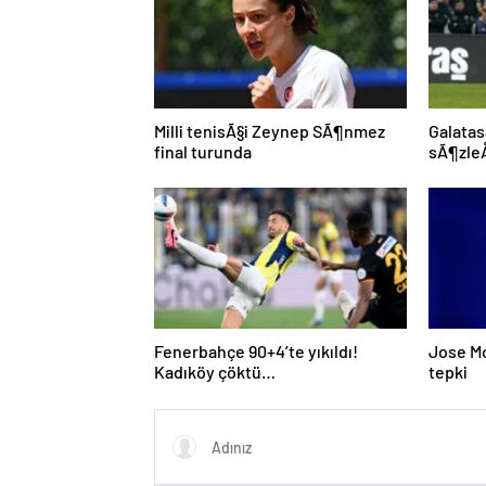
Milli tenisÃ§i Zeynep SÃ¶nmez
Galatas
final turunda
sÃ¶zleÅ
Fenerbahçe 90+4’te yıkıldı!
Jose M
Kadıköy çöktü…
tepki