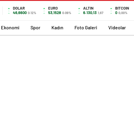
DOLAR
EURO
ALTIN
BITCOIN
46,6600
53,1528
6.130,13
0
0.12%
0.09%
1,67
0,00%
Ekonomi
Spor
Kadın
Foto Galeri
Videolar