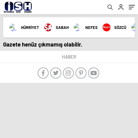
HÜRRİYET
SABAH
NEFES
SÖZCÜ
Gazete henüz çıkmamış olabilir.
HABER