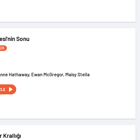
si'nin Sonu
026
Anne Hathaway, Ewan McGregor, Maisy Stella
ZLE
 Krallığı