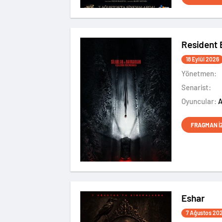
Resident 
18 Eylül 2026
Yönetmen:
Senarist:
Oyuncular:
FRAGMAN İ
Eshar
7 Ağustos 20