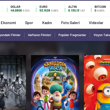
DOLAR
EURO
ALTIN
BITCOIN
46,6600
53,1528
6.130,13
0
0.12%
0.09%
1,67
0,00%
Ekonomi
Spor
Kadın
Foto Galeri
Videolar
yondaki Filmler
Haftanın Filmleri
Popüler Fragmanlar
Vizyon Tak