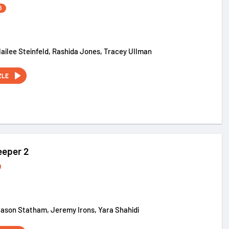
6
Hailee Steinfeld, Rashida Jones, Tracey Ullman
ZLE
eeper 2
Jason Statham, Jeremy Irons, Yara Shahidi