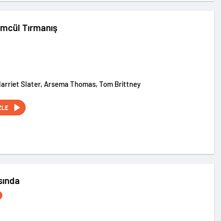
lümcül Tırmanış
Harriet Slater, Arsema Thomas, Tom Brittney
ZLE
sında