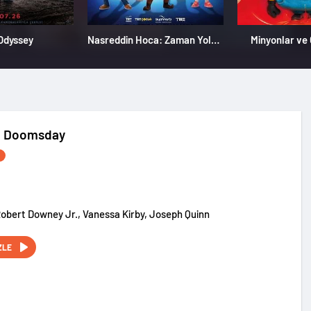
Odyssey
Nasreddin Hoca: Zaman Yolcusu 4
Minyonlar ve
: Doomsday
Robert Downey Jr., Vanessa Kirby, Joseph Quinn
ZLE