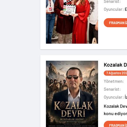
Senarist:
Oyuncular:
FRAGMAN İ
Kozalak D
7 Ağustos 20
Yönetmen:
Senarist:
Oyuncular:
Kozalak Dev
konu ediyor
FRAGMAN İ