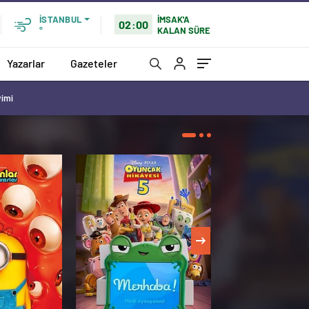
İMSAK'A
İSTANBUL
02:00
KALAN SÜRE
°
Yazarlar
Gazeteler
vimi