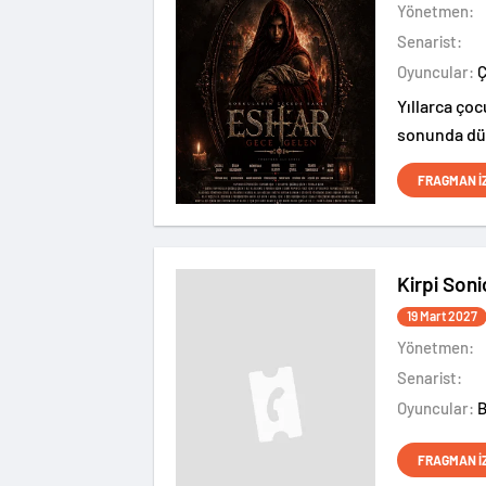
Yönetmen:
Senarist:
Oyuncular:
Yıllarca ço
sonunda dün
bağlanır. A
FRAGMAN İ
gecesinde g
Kirpi Soni
19 Mart 2027
Yönetmen:
Senarist:
Oyuncular:
FRAGMAN İ