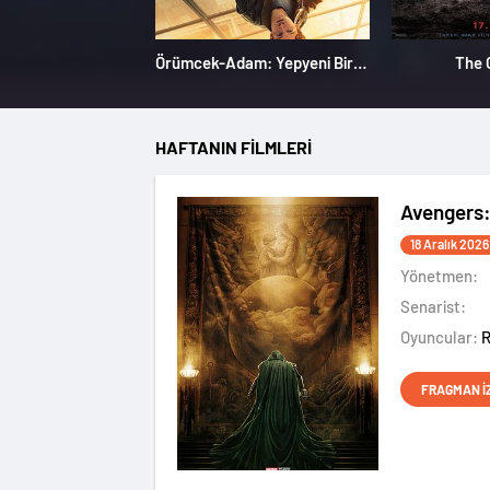
Örümcek-Adam: Yepyeni Bir Gün
The 
HAFTANIN FİLMLERİ
Avengers
18 Aralık 2026
Yönetmen:
Senarist:
Oyuncular:
FRAGMAN İ