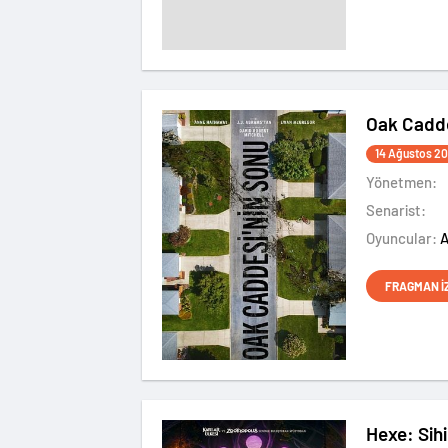
Oak Cadde
14 Ağustos 2
Yönetmen:
Senarist:
Oyuncular:
FRAGMAN İ
Hexe: Sihir