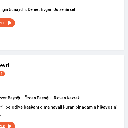
Engin Günaydın, Demet Evgar, Gülse Birsel
ZLE
evri
26
İzzet Başoğul, Özcan Başoğul, Rıdvan Kevrek
ri, belediye başkanı olma hayali kuran bir adamın hikayesini
.
ZLE