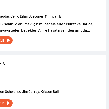
Çağdaş Çelik, Dilan Düzgüner, Mihriban Er
cuk sahibi olabilmek için mücadele eden Murat ve Hatice,
yaya gelen bebekleri Ali ile hayata yeniden umutla
ncak mutlulukları uzun sürmez; Ali, doğumunun kırkıncı
ZLE
izemli bir şekilde ortadan kaybolur.
c 4
Ben Schwartz, Jim Carrey, Kristen Bell
ZLE