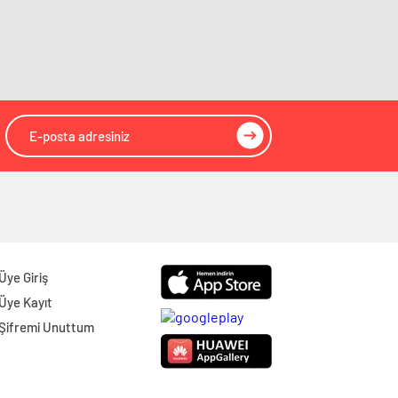
Giresun
Gazeteleri
Gümüşhane
Gazeteleri
Hakkâri
Gazeteleri
Hatay
Gazeteleri
Isparta
Gazeteleri
Mersin
Gazeteleri
İstanbul
Gazeteleri
İzmir
Gazeteleri
Üye Giriş
Kars
Gazeteleri
Üye Kayıt
Şifremi Unuttum
Kastamonu
Gazeteleri
Kayseri
Gazeteleri