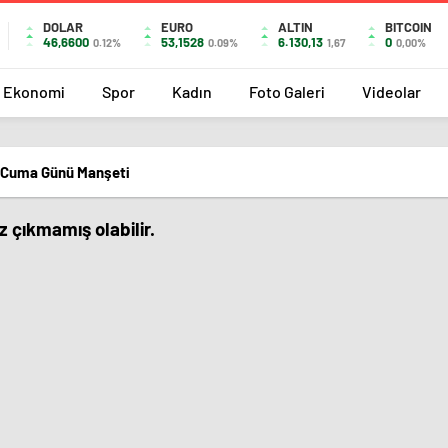
DOLAR
EURO
ALTIN
BITCOIN
46,6600
53,1528
6.130,13
0
0.12%
0.09%
1,67
0,00%
Ekonomi
Spor
Kadın
Foto Galeri
Videolar
 Cuma Günü Manşeti
 çıkmamış olabilir.