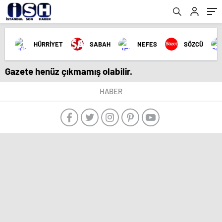
HÜRRİYET
SABAH
NEFES
SÖZCÜ
Gazete henüz çıkmamış olabilir.
HABER