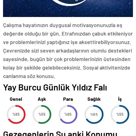
Çalışma hayatınızın duygusal motivasyonunuzla eş
değerde olduğu bir gün. Etrafınızdan çabuk etkileniyor
ve problemlerinizi yaptığınız işe aksettirebiliyorsunuz.
Çevrenizde sizi seven arkadaşlarının olumlu destekleri
sayesinde, bugün bir çok problemlerinizin üstesinden
kolay bir şekilde gelebileceksiniz. Sosyal aktivitenizde
canlanma söz konusu.
Yay Burcu Günlük Yıldız Falı
Genel
Aşk
Para
Sağlık
İş
%65
%55
%65
%65
%55
Gezegenlerin Şu anki Konumu