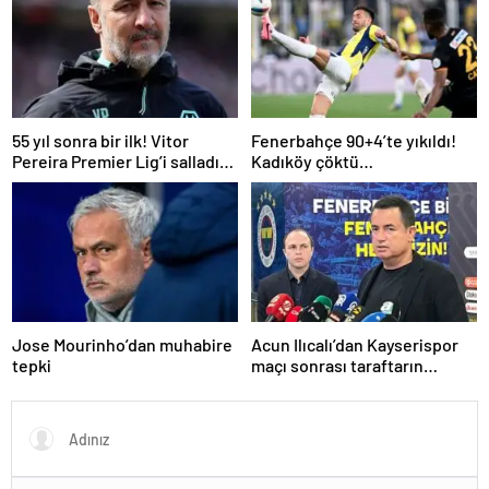
55 yıl sonra bir ilk! Vitor
Fenerbahçe 90+4’te yıkıldı!
Pereira Premier Lig’i salladı…
Kadıköy çöktü…
Jose Mourinho’dan muhabire
Acun Ilıcalı’dan Kayserispor
tepki
maçı sonrası taraftarın
tepkisi hakkında açıklama