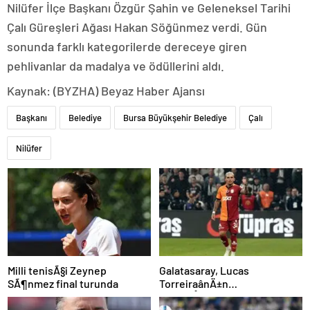
Nilüfer İlçe Başkanı Özgür Şahin ve Geleneksel Tarihi
Çalı Güreşleri Ağası Hakan Söğünmez verdi. Gün
sonunda farklı kategorilerde dereceye giren
pehlivanlar da madalya ve ödüllerini aldı.
Kaynak: (BYZHA) Beyaz Haber Ajansı
Başkanı
Belediye
Bursa Büyükşehir Belediye
Çalı
Nilüfer
Milli tenisÃ§i Zeynep
Galatasaray, Lucas
SÃ¶nmez final turunda
TorreiraânÄ±n
sÃ¶zleÅmesini uzattÄ±