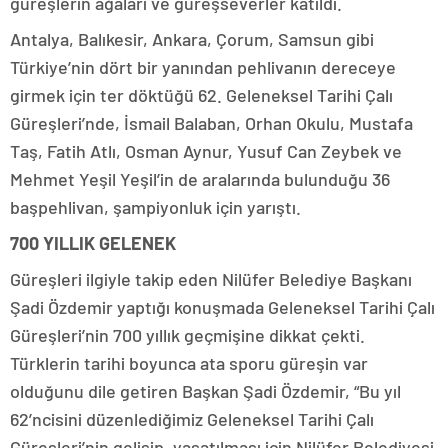
güreşlerin ağaları ve güreşseverler katıldı.
Antalya, Balıkesir, Ankara, Çorum, Samsun gibi
Türkiye’nin dört bir yanından pehlivanın dereceye
girmek için ter döktüğü 62. Geleneksel Tarihi Çalı
Güreşleri’nde, İsmail Balaban, Orhan Okulu, Mustafa
Taş, Fatih Atlı, Osman Aynur, Yusuf Can Zeybek ve
Mehmet Yeşil Yeşil’in de aralarında bulunduğu 36
başpehlivan, şampiyonluk için yarıştı.
700 YILLIK GELENEK
Güreşleri ilgiyle takip eden Nilüfer Belediye Başkanı
Şadi Özdemir yaptığı konuşmada Geleneksel Tarihi Çalı
Güreşleri’nin 700 yıllık geçmişine dikkat çekti.
Türklerin tarihi boyunca ata sporu güreşin var
olduğunu dile getiren Başkan Şadi Özdemir, “Bu yıl
62’ncisini düzenlediğimiz Geleneksel Tarihi Çalı
Güreşleri’nin gelişip, yaşatılması için Nilüfer Belediyesi