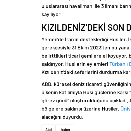
uluslararası havalimanı ile 3 limanı bar
sayılıyor.
KIZILDENİZ'DEKİ SON
Yemen'de İran'ın desteklediği Husiler, İs
gerekçesiyle 31 Ekim 2023'ten bu yana Y
belirttikleri ticari gemilere el koyuyor, 
saldırıyor. Husilerin eylemleri
Türbanlı 
Kızıldeniz'deki seferlerini durdurma kara
ABD, küresel deniz ticareti güvenliğinin
ülkenin katılımıyla Husi güçlerine karş
görev gücü" oluşturulduğunu açıkladı. 
bölgelere saldırısı üzerine Husiler,
Üniv
alacağını duyurdu.
Abd
haber