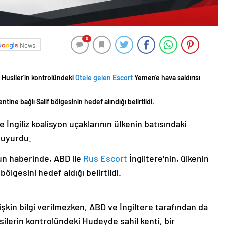
0
News
i Husiler'in kontrolündeki
Otele gelen Escort
Yemen'e hava saldırısı
tine bağlı Salif bölgesinin hedef alındığı belirtildi.
 İngiliz koalisyon uçaklarının ülkenin batısındaki
duyurdu.
nun haberinde, ABD ile
Rus Escort
İngiltere'nin, ülkenin
ölgesini hedef aldığı belirtildi.
kin bilgi verilmezken, ABD ve İngiltere tarafından da
usilerin kontrolündeki Hudeyde sahil kenti, bir