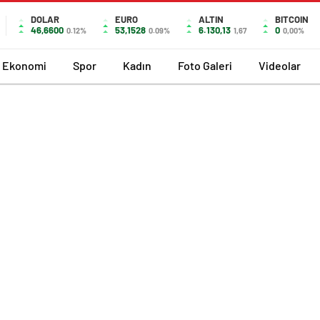
DOLAR
EURO
ALTIN
BITCOIN
46,6600
53,1528
6.130,13
0
0.12%
0.09%
1,67
0,00%
Ekonomi
Spor
Kadın
Foto Galeri
Videolar