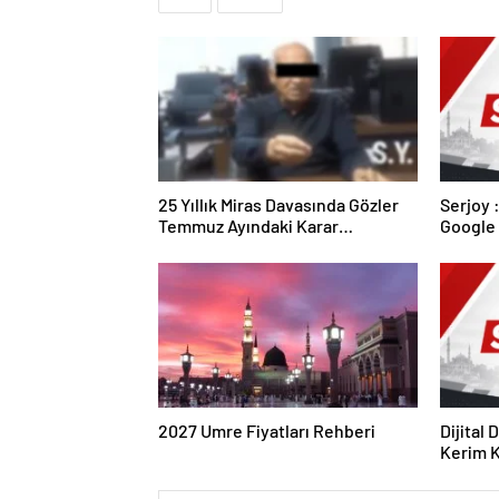
25 Yıllık Miras Davasında Gözler
Serjoy : Dijital Medya Ajansı,
Temmuz Ayındaki Karar
Google 
Duruşmasına Çevrildi
ve Web 
2027 Umre Fiyatları Rehberi
Dijital
Kerim Kı
Strateji