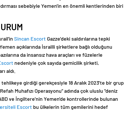
ındırması sebebiyle Yemen'in en önemli kentlerinden biri
 DURUM
rail'in
Sincan Escort
Gazze'deki saldırılarına tepki
emen açıklarında İsrailli şirketlere bağlı olduğunu
bazılarına da insansız hava araçları ve füzelerle
Escort
nedeniyle çok sayıda gemicilik şirketi,
rı aldı.
 tehlikeye girdiği gerekçesiyle 18 Aralık 2023'te bir grup
ı "Refah Muhafızı Operasyonu" adında çok uluslu "deniz
ABD ve İngiltere'nin Yemen'de kontrollerinde bulunan
ersiteli Escort
bu ülkelerin tüm gemilerini hedef