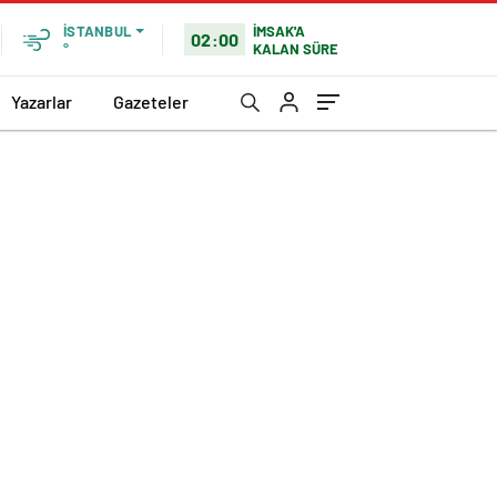
İMSAK'A
İSTANBUL
02:00
KALAN SÜRE
°
Yazarlar
Gazeteler