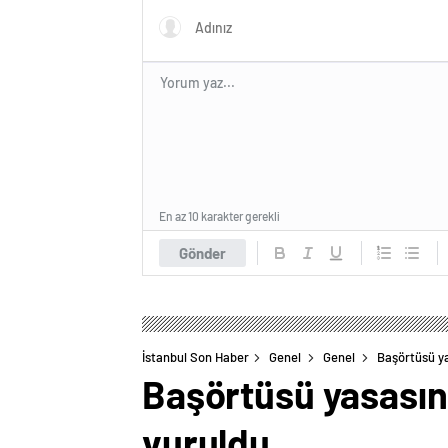
En az 10 karakter gerekli
Gönder
İstanbul Son Haber
Genel
Genel
Başörtüsü ya
Başörtüsü yasasını
vuruldu