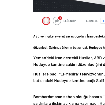
0
BEĞENDİM
ABONE OL
ABD ve İngiltere'ye ait savaş uçakları, İran destekl
düzenledi. Saldırıda ülkenin batısındaki Hudeyde ken
Yemen'deki İran destekli Husiler, ABD ve
Hudeyde kentine saldırı düzenlediğini 
Husilere bağlı "El-Mesira" televizyonu
batısındaki Hudeyde kentine bağlı Salif b
Bombardımanın sebep olduğu hasara iliş
saldırılara ilişkin açıklama yapılmadı. H