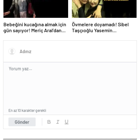
Bebeğini kucağına almak için
Övmelere doyamadı! Sibel
gün sayıyor! Meriç Aral’dan
Taşçıoğlu Yasemin
yeni poz
Sakallıoğlu’nu kuliste ziyaret
etti
En az 10 karakter gerekli
Gönder