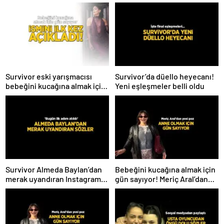
Survivor eski yarışmacısı
Survivor’da düello heyecanı!
bebeğini kucağına almak için
Yeni eşleşmeler belli oldu
gün sayıyor! İsmini ilk kez
açıkladı
Survivor Almeda Baylan’dan
Bebeğini kucağına almak için
merak uyandıran Instagram
gün sayıyor! Meriç Aral’dan
paylaşımı! ‘Bugün ilk adım
yeni poz
atıldı’