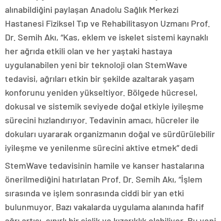
alınabildiğini paylaşan Anadolu Sağlık Merkezi
Hastanesi Fiziksel Tıp ve Rehabilitasyon Uzmanı Prof.
Dr. Semih Akı, “Kas, eklem ve iskelet sistemi kaynaklı
her ağrıda etkili olan ve her yaştaki hastaya
uygulanabilen yeni bir teknoloji olan StemWave
tedavisi, ağrıları etkin bir şekilde azaltarak yaşam
konforunu yeniden yükseltiyor. Bölgede hücresel,
dokusal ve sistemik seviyede doğal etkiyle iyileşme
sürecini hızlandırıyor. Tedavinin amacı, hücreler ile
dokuları uyararak organizmanın doğal ve sürdürülebilir
iyileşme ve yenilenme sürecini aktive etmek” dedi
StemWave tedavisinin hamile ve kanser hastalarına
önerilmediğini hatırlatan Prof. Dr. Semih Akı, “İşlem
sırasında ve işlem sonrasında ciddi bir yan etki
bulunmuyor. Bazı vakalarda uygulama alanında hafif
ağrı artışı, sınırlı bir şişlik ve kızarıklık olabiliyor. Bu yeni