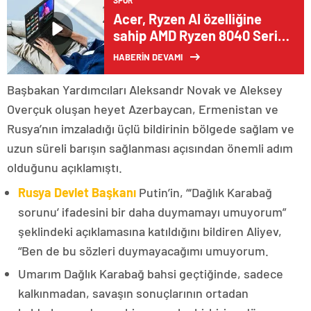
SPOR
Acer, Ryzen AI özelliğine
sahip AMD Ryzen 8040 Serisi
İşlemcilerle Donatılan Yeni
HABERİN DEVAMI
Swift Serisi Dizüstü
Bilgisayarlarını Satışa Sundu
Başbakan Yardımcıları Aleksandr Novak ve Aleksey
Overçuk oluşan heyet Azerbaycan, Ermenistan ve
Rusya’nın imzaladığı üçlü bildirinin bölgede sağlam ve
uzun süreli barışın sağlanması açısından önemli adım
olduğunu açıklamıştı.
Rusya Devlet Başkanı
Putin’in, “‘Dağlık Karabağ
sorunu’ ifadesini bir daha duymamayı umuyorum”
şeklindeki açıklamasına katıldığını bildiren Aliyev,
“Ben de bu sözleri duymayacağımı umuyorum.
Umarım Dağlık Karabağ bahsi geçtiğinde, sadece
kalkınmadan, savaşın sonuçlarının ortadan