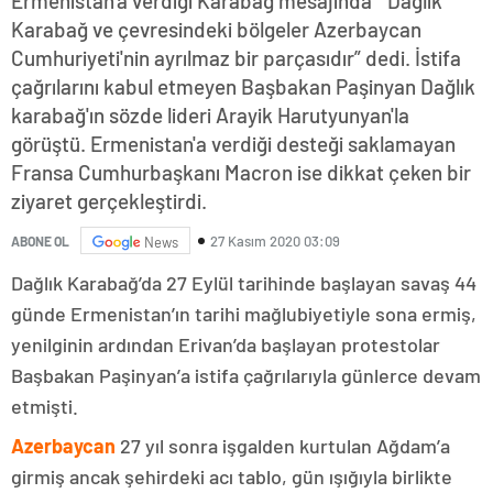
Ermenistan'a verdiği Karabağ mesajında “ Dağlık
Karabağ ve çevresindeki bölgeler Azerbaycan
Cumhuriyeti'nin ayrılmaz bir parçasıdır” dedi. İstifa
çağrılarını kabul etmeyen Başbakan Paşinyan Dağlık
karabağ'ın sözde lideri Arayik Harutyunyan'la
görüştü. Ermenistan'a verdiği desteği saklamayan
Fransa Cumhurbaşkanı Macron ise dikkat çeken bir
ziyaret gerçekleştirdi.
27 Kasım 2020 03:09
ABONE OL
News
Dağlık Karabağ’da 27 Eylül tarihinde başlayan savaş 44
günde Ermenistan’ın tarihi mağlubiyetiyle sona ermiş,
yenilginin ardından Erivan’da başlayan protestolar
Başbakan Paşinyan’a istifa çağrılarıyla günlerce devam
etmişti.
Azerbaycan
27 yıl sonra işgalden kurtulan Ağdam’a
girmiş ancak şehirdeki acı tablo, gün ışığıyla birlikte