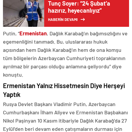
Tunç Soyer: “24 Şubat’a
hazırız, heyecanlıyız”
HABERİN DEVAMI
Putin, “
Ermenistan
, Dağlık Karabağ’ın bağımsızlığını ve
egemenliğini tanımadı. Bu, uluslararası hukuk
açısından hem Dağlık Karabağ’ın hem de ona komşu
tüm bölgelerin Azerbaycan Cumhuriyeti topraklarının
ayrılmaz bir parçası olduğu anlamına geliyordu” diye
konuştu.
Ermenistan Yalnız Hissetmesin Diye Herşeyi
Yaptık
Rusya Devlet Başkanı Vladimir Putin, Azerbaycan
Cumhurbaşkanı İlham Aliyev ve Ermenistan Başbakanı
Nikol Paşinyan 10 Kasım itibariyle Dağlık Karabağ’da 27
Eylül’den beri devam eden çatışmaların durması için