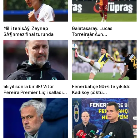
Milli tenisÃ§i Zeynep
Galatasaray, Lucas
SÃ¶nmez final turunda
TorreiraânÄ±n
sÃ¶zleÅmesini uzattÄ±
55 yıl sonra bir ilk! Vitor
Fenerbahçe 90+4’te yıkıldı!
Pereira Premier Lig’i salladı…
Kadıköy çöktü…