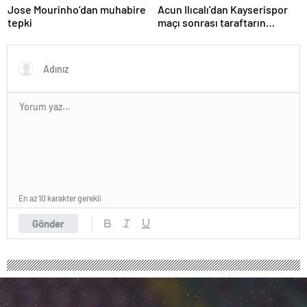
Jose Mourinho’dan muhabire
Acun Ilıcalı’dan Kayserispor
tepki
maçı sonrası taraftarın
tepkisi hakkında açıklama
En az 10 karakter gerekli
Gönder