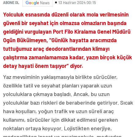
13 Haziran 2024 00:15
ABONE OL
News
Yolculuk esnasında düzenli olarak mola verilmesinin
güvenli bir seyahat için olmazsa olmazların başında
geldiğini vurgulayan Port Filo Kiralama Genel Müdürü
Ogün Bükülmeyen, “Günlük hayatta aracımızda
tuttuğumuz araç deodorantlarından klimayı
çalıştırma zamanlamamıza kadar, yazın birçok küçük
detay hayati önem taşıyor” diyor.
Yaz mevsiminin yaklaşmasıyla birlikte sürücüler,
özellikle tatil ve seyahat planları yaparak uzun
yolculuklara çıkmaya başladı. Ancak, bu uzun
yolculuklar bazı riskleri de beraberinde getiriyor. Sıcak
hava koşulları, yoğun trafik ve uzun süreli araç
kullanımı, sürücüler için dikkat edilmesi gereken
noktaları ortaya koyuyor. Lojistikten enerjiye,
madencilikten inşaat ve gayrimenkule, medyadan