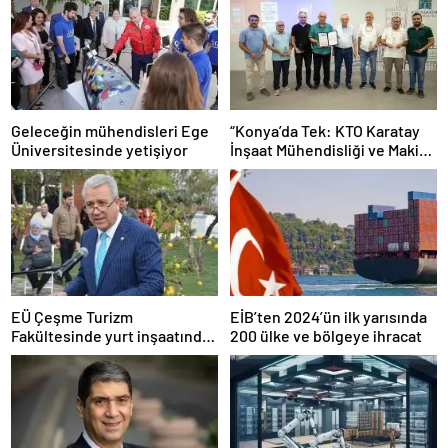
Geleceğin mühendisleri Ege
“Konya’da Tek: KTO Karatay
Üniversitesinde yetişiyor
İnşaat Mühendisliği ve Makine
Mühendisliği Bölümleri
Avrupa’da Tanınacak”
EÜ Çeşme Turizm
EİB’ten 2024’ün ilk yarısında
Fakültesinde yurt inşaatında
200 ülke ve bölgeye ihracat
sona gelindi