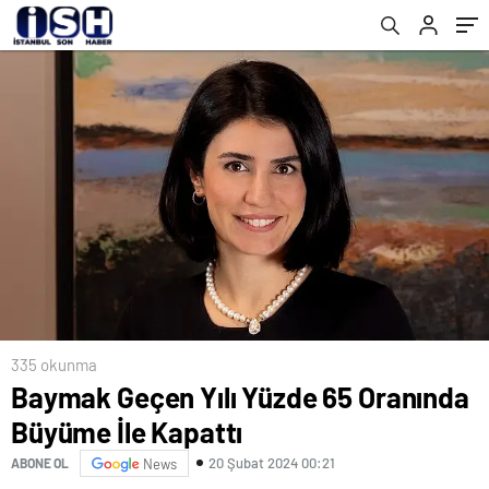
335 okunma
Baymak Geçen Yılı Yüzde 65 Oranında
Büyüme İle Kapattı
20 Şubat 2024 00:21
ABONE OL
News