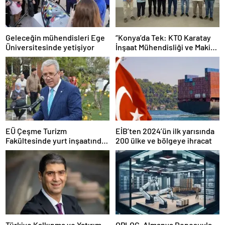
Geleceğin mühendisleri Ege
“Konya’da Tek: KTO Karatay
Üniversitesinde yetişiyor
İnşaat Mühendisliği ve Makine
Mühendisliği Bölümleri
Avrupa’da Tanınacak”
EÜ Çeşme Turizm
EİB’ten 2024’ün ilk yarısında
Fakültesinde yurt inşaatında
200 ülke ve bölgeye ihracat
sona gelindi
Türkiye Kalkınma ve Yatırım
OPLOG, Almanya Deposuyla