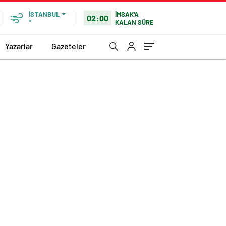
İMSAK'A
İSTANBUL
02:00
KALAN SÜRE
°
Yazarlar
Gazeteler