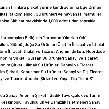
azanan firmlara plaket yerine kendi adlarına Ege Orman
ifikası takdim edildi. Su ürünleri ve hayvansal mamuller
anisa Akhisar mevkisinde 1.000 adet fidan toprakla
acatçıları Birliği’nin “İhracatın Yıldızları Ödül
ilen, “Gümüşdoğa Su Ürünleri Üretim İhracat ve İthalat
etimi İhracat İthalat ve Ticaret Anonim Şirketi, Noordzee
Anonim Şirketi, Sürsan Su Ürünleri Sanayi ve Ticaret
nim Şirketi, İlknak Su Ürünleri Sanayi ve Ticaret
im Şirketi, Kopuzmar Su Ürünleri Sanayi ve Dış Ticaret
i ve Ticaret Anonim Şirketi ve Yaşar Dış Tic. A.Ş”
Gıda Sanayi Anonim Şirketi, Gedik Tavukçuluk ve Tarım
, Keskinoğlu Tavukçuluk ve Damızlık İşletmeleri Sanayi
Ticaret Mümessillik Limited Şirketi ve Smgfood Gıda