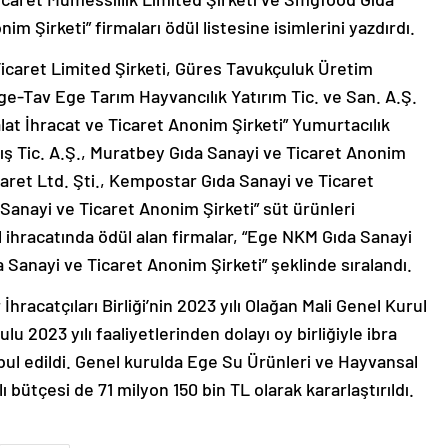
m Şirketi” firmaları ödül listesine isimlerini yazdırdı.
icaret Limited Şirketi, Güres Tavukçuluk Üretim
ge-Tav Ege Tarım Hayvancılık Yatırım Tic. ve San. A.Ş.
lat İhracat ve Ticaret Anonim Şirketi” Yumurtacılık
ış Tic. A.Ş., Muratbey Gıda Sanayi ve Ticaret Anonim
caret Ltd. Şti., Kempostar Gıda Sanayi ve Ticaret
 Sanayi ve Ticaret Anonim Şirketi” süt ürünleri
al ihracatında ödül alan firmalar, “Ege NKM Gıda Sanayi
 Sanayi ve Ticaret Anonim Şirketi” şeklinde sıralandı.
racatçıları Birliği’nin 2023 yılı Olağan Mali Genel Kurul
 2023 yılı faaliyetlerinden dolayı oy birliğiyle ibra
abul edildi. Genel kurulda Ege Su Ürünleri ve Hayvansal
lı bütçesi de 71 milyon 150 bin TL olarak kararlaştırıldı.