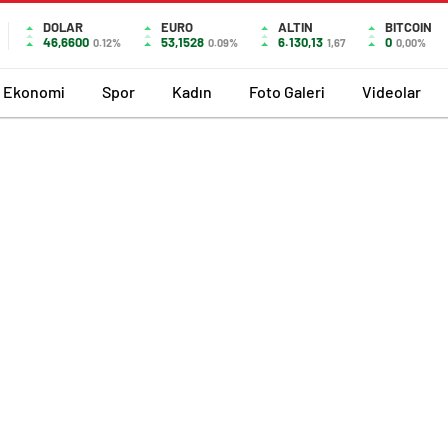
DOLAR
EURO
ALTIN
BITCOIN
46,6600
53,1528
6.130,13
0
0.12%
0.09%
1,67
0,00%
Ekonomi
Spor
Kadın
Foto Galeri
Videolar