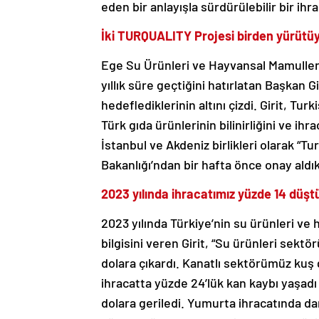
eden bir anlayışla sürdürülebilir bir ih
İki TURQUALITY Projesi birden yürütü
Ege Su Ürünleri ve Hayvansal Mamuller İ
yıllık süre geçtiğini hatırlatan Başkan Gir
hedeflediklerinin altını çizdi. Girit, T
Türk gıda ürünlerinin bilinirliğini ve ihr
İstanbul ve Akdeniz birlikleri olarak “Tu
Bakanlığı’ndan bir hafta önce onay aldık
2023 yılında ihracatımız yüzde 14 düşt
2023 yılında Türkiye’nin su ürünleri ve
bilgisini veren Girit, “Su ürünleri sektö
dolara çıkardı. Kanatlı sektörümüz kuş g
ihracatta yüzde 24’lük kan kaybı yaşadı
dolara geriledi. Yumurta ihracatında dam