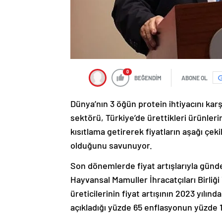
0
BEĞENDİM
ABONE OL
Dünya’nın 3 öğün protein ihtiyacını ka
sektörü, Türkiye’de ürettikleri ürünler
kısıtlama getirerek fiyatların aşağı çe
olduğunu savunuyor.
Son dönemlerde fiyat artışlarıyla günde
Hayvansal Mamuller İhracatçıları Birliğ
üreticilerinin fiyat artışının 2023 yılı
açıkladığı yüzde 65 enflasyonun yüzde 15