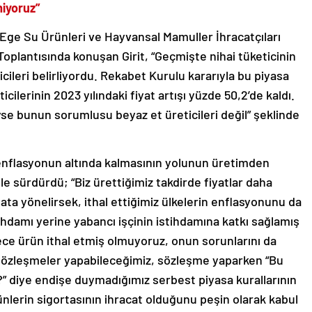
miyoruz”
 Ege Su Ürünleri ve Hayvansal Mamuller İhracatçıları
 Toplantısında konuşan Girit, “Geçmişte nihai tüketicinin
icileri belirliyordu. Rekabet Kurulu kararıyla bu piyasa
ticilerinin 2023 yılındaki fiyat artışı yüzde 50,2’de kaldı.
yse bunun sorumlusu beyaz et üreticileri değil” şeklinde
n enflasyonun altında kalmasının yolunun üretimden
yle sürdürdü; “Biz ürettiğimiz takdirde fiyatlar daha
ata yönelirsek, ithal ettiğimiz ülkelerin enflasyonunu da
tihdamı yerine yabancı işçinin istihdamına katkı sağlamış
ece ürün ithal etmiş olmuyoruz, onun sorunlarını da
u sözleşmeler yapabileceğimiz, sözleşme yaparken “Bu
z?” diye endişe duymadığımız serbest piyasa kurallarının
ürünlerin sigortasının ihracat olduğunu peşin olarak kabul