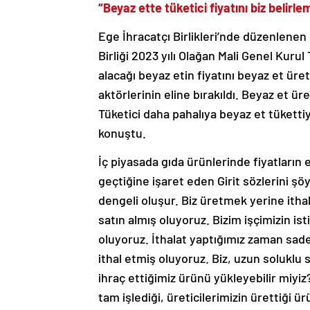
“Beyaz ette tüketici fiyatını biz belirle
Ege İhracatçı Birlikleri’nde düzenlenen
Birliği 2023 yılı Olağan Mali Genel Kurul
alacağı beyaz etin fiyatını beyaz et üret
aktörlerinin eline bırakıldı. Beyaz et üre
Tüketici daha pahalıya beyaz et tüketti
konuştu.
İç piyasada gıda ürünlerinde fiyatları
geçtiğine işaret eden Girit sözlerini şö
dengeli oluşur. Biz üretmek yerine ithal
satın almış oluyoruz. Bizim işçimizin is
oluyoruz. İthalat yaptığımız zaman sad
ithal etmiş oluyoruz. Biz, uzun solukl
ihraç ettiğimiz ürünü yükleyebilir miyi
tam işlediği, üreticilerimizin ürettiği 