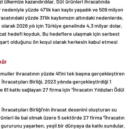
izi ülkemize kazandırdılar. Süt ürünleri ihracatında
 nedeniyle yüzde 47’lik kan kaybı yaşadık ve 509 milyon
racatındaki yüzde 31’lik kaybımızın altındaki nedenlerde,
olarak 2026 yılı için Türkiye genelinde 4,3 milyar dolar,
acat hedefi koyduk. Bu hedeflere ulaşmak için serbest
 şart olduğunu ön koşul olarak herkesin kabul etmesi
kkür
muller ihracatının yüzde 41’ini tek başına gerçekleştiren
racatçıları Birliği, 2023 yılında gerçekleştirdiği 1
 61 katkı sağlayan 27 firma için “İhracatın Yıldızları Ödül
hracatçıları Birliği’nin ihracat desenini oluşturan su
rünleri ile bal olmak üzere 5 sektörde 27 firma “İhracatın
n gururunu yaşarken, yeşil bir dünyaya da katkı sundular.