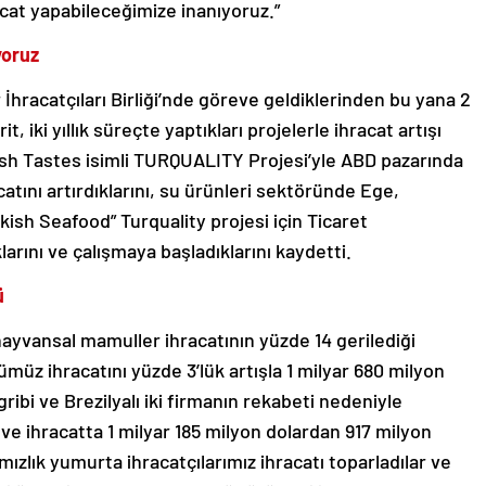
racat yapabileceğimize inanıyoruz.”
yoruz
hracatçıları Birliği’nde göreve geldiklerinden bu yana 2
it, iki yıllık süreçte yaptıkları projelerle ihracat artışı
urkish Tastes isimli TURQUALITY Projesi’yle ABD pazarında
acatını artırdıklarını, su ürünleri sektöründe Ege,
rkish Seafood” Turquality projesi için Ticaret
larını ve çalışmaya başladıklarını kaydetti.
ü
 hayvansal mamuller ihracatının yüzde 14 gerilediği
rümüz ihracatını yüzde 3’lük artışla 1 milyar 680 milyon
ribi ve Brezilyalı iki firmanın rekabeti nedeniyle
 ve ihracatta 1 milyar 185 milyon dolardan 917 milyon
ızlık yumurta ihracatçılarımız ihracatı toparladılar ve