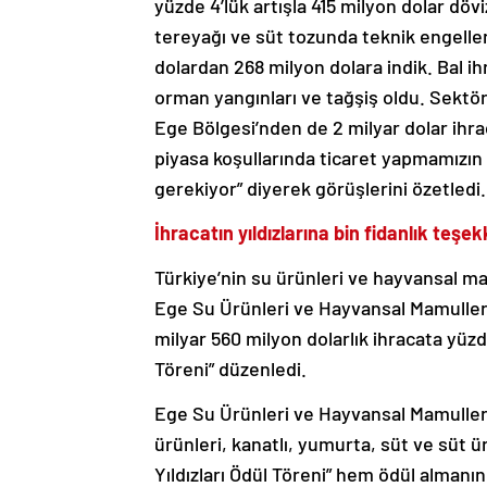
yüzde 4’lük artışla 415 milyon dolar döv
tereyağı ve süt tozunda teknik engeller
dolardan 268 milyon dolara indik. Bal ih
orman yangınları ve tağşiş oldu. Sektör 
Ege Bölgesi’nden de 2 milyar dolar ihr
piyasa koşullarında ticaret yapmamızın
gerekiyor” diyerek görüşlerini özetledi.
İhracatın yıldızlarına bin fidanlık teşe
Türkiye’nin su ürünleri ve hayvansal ma
Ege Su Ürünleri ve Hayvansal Mamuller İh
milyar 560 milyon dolarlık ihracata yüzde
Töreni” düzenledi.
Ege Su Ürünleri ve Hayvansal Mamuller İ
ürünleri, kanatlı, yumurta, süt ve süt ü
Yıldızları Ödül Töreni” hem ödül almanı