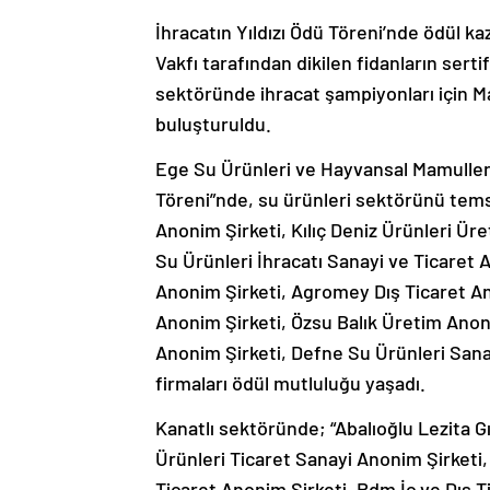
İhracatın Yıldızı Ödü Töreni’nde ödül k
Vakfı tarafından dikilen fidanların sert
sektöründe ihracat şampiyonları için M
buluşturuldu.
Ege Su Ürünleri ve Hayvansal Mamuller İhr
Töreni”nde, su ürünleri sektörünü tems
Anonim Şirketi, Kılıç Deniz Ürünleri Ür
Su Ürünleri İhracatı Sanayi ve Ticaret 
Anonim Şirketi, Agromey Dış Ticaret Ano
Anonim Şirketi, Özsu Balık Üretim Anon
Anonim Şirketi, Defne Su Ürünleri Sanay
firmaları ödül mutluluğu yaşadı.
Kanatlı sektöründe; “Abalıoğlu Lezita 
Ürünleri Ticaret Sanayi Anonim Şirketi
Ticaret Anonim Şirketi, Rdm İç ve Dış 