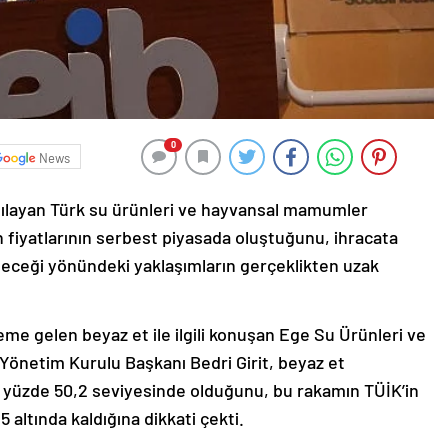
0
News
rşılayan Türk su ürünleri ve hayvansal mamumler
in fiyatlarının serbest piyasada oluştuğunu, ihracata
kileceği yönündeki yaklaşımların gerçeklikten uzak
me gelen beyaz et ile ilgili konuşan Ege Su Ürünleri ve
i Yönetim Kurulu Başkanı Bedri Girit, beyaz et
nda yüzde 50,2 seviyesinde olduğunu, bu rakamın TÜİK’in
 altında kaldığına dikkati çekti.