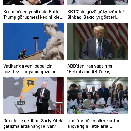
Kremlin’den yeşil ışık: Putin-
KKTC’nin gözü gökyüzünde!
Trump görüşmesi kesinlikle
Binbaşı Bakıcı’yı gösteri
gerekli
uçuşuna CNN TÜRK uğurladı
Vatikan’da yeni papa için
ABD’den İran yaptırımı:
hazırlık: Dünyanın gözü bu
”Petrol alan ABD’de iş
bacada
yapamayacak”
Dürzilerle gerilim: Suriye’deki
İzmir’de öğrenciler kantin
çatışmalarda hangi el var?
alışverişini “atıklarla”