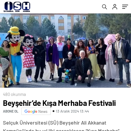
480 okunma
Beyşehir’de Kışa Merhaba Festivali
13 Aralık 2024 13:44
ABONE OL
News
Selçuk Üniversitesi (SÜ) Beyşehir Ali Akkanat
Kampüsü’nde bu yıl ilki gerçekleşen “Kışa Merhaba”