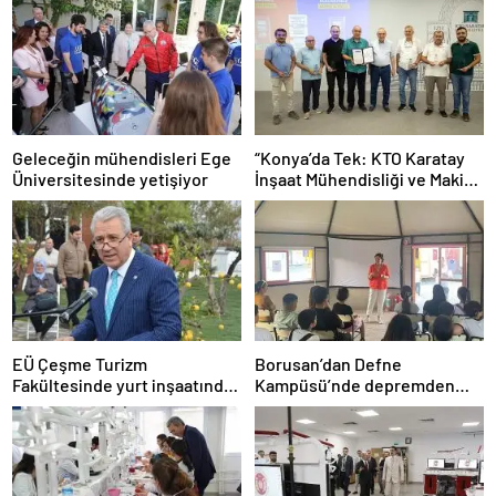
Geleceğin mühendisleri Ege
“Konya’da Tek: KTO Karatay
Üniversitesinde yetişiyor
İnşaat Mühendisliği ve Makine
Mühendisliği Bölümleri
Avrupa’da Tanınacak”
EÜ Çeşme Turizm
Borusan’dan Defne
Fakültesinde yurt inşaatında
Kampüsü’nde depremden
sona gelindi
etkilenen çocuklar ve
gençlerin kariyer
yolculuklarına destek