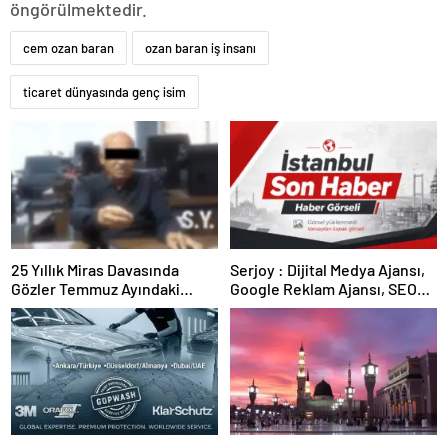
öngörülmektedir.
cem ozan baran
ozan baran iş insanı
ticaret dünyasında genç isim
25 Yıllık Miras Davasında
Serjoy : Dijital Medya Ajansı,
Gözler Temmuz Ayındaki
Google Reklam Ajansı, SEO
Karar Duruşmasına Çevrildi
Ajansı ve Web Tasarım Ajansı