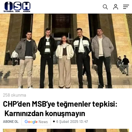
yaktı
258 okunma
CHP’den MSB’ye teğmenler tepkisi:
Karnınızdan konuşmayın
6 Şubat 2025 13:47
ABONE OL
News