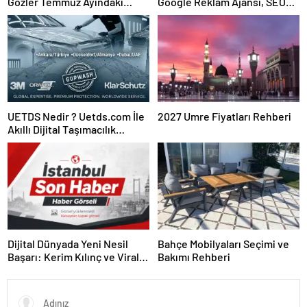
Gözler Temmuz Ayındaki
Google Reklam Ajansı, SEO
Karar Duruşmasına Çevrildi
Ajansı ve Web Tasarım Ajansı
UETDS Nedir ? Uetds.com İle
2027 Umre Fiyatları Rehberi
Akıllı Dijital Taşımacılık
Yazılımı
Dijital Dünyada Yeni Nesil
Bahçe Mobilyaları Seçimi ve
Başarı: Kerim Kılınç ve Viral
Bakımı Rehberi
İçerik Stratejilerinin Yükselişi