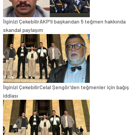
İlginizi Çekebilir
AKP’li başkandan 5 teğmen hakkında
skandal paylaşım
İlginizi Çekebilir
Celal Şengör’den teğmenler için bağış
iddiası