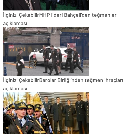
İlginizi Çekebilir
MHP lideri Bahçeli’den teğmenler
açıklaması
İlginizi Çekebilir
Barolar Birliği’nden teğmen ihraçları
açıklaması