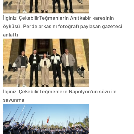
İlginizi Çekebilir
Teğmenlerin Anıtkabir karesinin
öyküsü: Perde arkasını fotoğrafı paylaşan gazeteci
anlattı
İlginizi Çekebilir
Teğmenlere Napolyon’un sözü ile
savunma