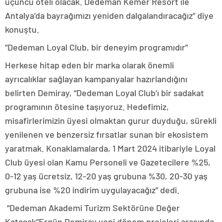
üçüncü oteli olacak. Dedeman Kemer Resort ile
Antalya’da bayrağımızı yeniden dalgalandıracağız” diye
konuştu.
“Dedeman Loyal Club, bir deneyim programıdır”
Herkese hitap eden bir marka olarak önemli
ayrıcalıklar sağlayan kampanyalar hazırlandığını
belirten Demiray, “Dedeman Loyal Club’ı bir sadakat
programının ötesine taşıyoruz. Hedefimiz,
misafirlerimizin üyesi olmaktan gurur duyduğu, sürekli
yenilenen ve benzersiz fırsatlar sunan bir ekosistem
yaratmak. Konaklamalarda, 1 Mart 2024 itibariyle Loyal
Club üyesi olan Kamu Personeli ve Gazetecilere %25,
0-12 yaş ücretsiz, 12-20 yaş grubuna %30, 20-30 yaş
grubuna ise %20 indirim uygulayacağız” dedi.
“Dedeman Akademi Turizm Sektörüne Değer
Katacak”Ergün Demiray yeni dönem projeleri arasında