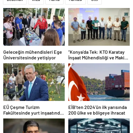
Geleceğin mühendisleri Ege
“Konya’da Tek: KTO Karatay
Üniversitesinde yetişiyor
İnşaat Mühendisliği ve Makine
Mühendisliği Bölümleri
Avrupa’da Tanınacak”
EÜ Çeşme Turizm
EİB’ten 2024’ün ilk yarısında
Fakültesinde yurt inşaatında
200 ülke ve bölgeye ihracat
sona gelindi