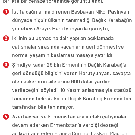
birlikte bir cenaze töreninde görüntülendi.
İstifa çağrılarına direnen Başbakan Nikol Paşinyan,
dünyada hiçbir ülkenin tanımadığı Dağlık Karabağ’ın
yöneticisi Arayik Harutyunyan’la görüştü.
İkilinin buluşmasına dair yapılan açıklamada
çatışmalar sırasında kaçanların geri dönmesi ve
normal yaşamın başlaması masaya yatırıldı.
Şimdiye kadar 25 bin Ermeninin Dağlık Karabağ’a
geri döndüğü bilgisini veren Harutyunyan, savaşta
ölen askerlerin ailelerine 600 dolar yardım
verileceğini söyledi. 10 Kasım anlaşmasıyla statüsü
tamamen belirsiz kalan Dağlık Karabağ Ermenistan
tarafından bile tanınmıyor.
Azerbaycan ve Ermenistan arasındaki çatışmalar
devam ederken Ermenistan’a verdiği desteği
açıkça ifade eden Fransa Cumhurbaşkanı Macron