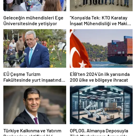
Geleceğin mühendisleri Ege
“Konya’da Tek: KTO Karatay
Üniversitesinde yetişiyor
İnşaat Mühendisliği ve Makine
Mühendisliği Bölümleri
Avrupa’da Tanınacak”
EÜ Çeşme Turizm
EİB’ten 2024’ün ilk yarısında
Fakültesinde yurt inşaatında
200 ülke ve bölgeye ihracat
sona gelindi
Türkiye Kalkınma ve Yatırım
OPLOG, Almanya Deposuyla