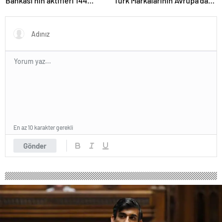
Bankası’nın aktifleri 144
Türk Markalarının Avrupa’da
milyar TL’ye ulaştı
Büyümesine Destek Oluyor
En az 10 karakter gerekli
Gönder