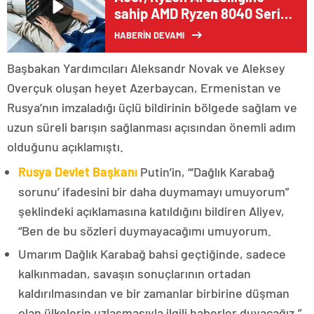
sahip AMD Ryzen 8040 Serisi
İşlemcilerle Donatılan Yeni
HABERİN DEVAMI
Swift Serisi Dizüstü
Bilgisayarlarını Satışa Sundu
Başbakan Yardımcıları Aleksandr Novak ve Aleksey
Overçuk oluşan heyet Azerbaycan, Ermenistan ve
Rusya’nın imzaladığı üçlü bildirinin bölgede sağlam ve
uzun süreli barışın sağlanması açısından önemli adım
olduğunu açıklamıştı.
Rusya Devlet Başkanı
Putin’in, “‘Dağlık Karabağ
sorunu’ ifadesini bir daha duymamayı umuyorum”
şeklindeki açıklamasına katıldığını bildiren Aliyev,
“Ben de bu sözleri duymayacağımı umuyorum.
Umarım Dağlık Karabağ bahsi geçtiğinde, sadece
kalkınmadan, savaşın sonuçlarının ortadan
kaldırılmasından ve bir zamanlar birbirine düşman
olan ülkelerin uzlaşmasıyla ilgili haberler duyacağız.”