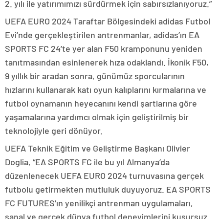
2. yılı ile yatırımımızı sürdürmek için sabırsızlanıyoruz.”
UEFA EURO 2024 Taraftar Bölgesindeki adidas Futbol
Evi’nde gerçekleştirilen antrenmanlar, adidas’ın EA
SPORTS FC 24’te yer alan F50 kramponunu yeniden
tanıtmasından esinlenerek hıza odaklandı. İkonik F50,
9 yıllık bir aradan sonra, günümüz sporcularının
hızlarını kullanarak katı oyun kalıplarını kırmalarına ve
futbol oynamanın heyecanını kendi şartlarına göre
yaşamalarına yardımcı olmak için geliştirilmiş bir
teknolojiyle geri dönüyor.
UEFA Teknik Eğitim ve Geliştirme Başkanı Olivier
Doglia, “EA SPORTS FC ile bu yıl Almanya’da
düzenlenecek UEFA EURO 2024 turnuvasına gerçek
futbolu getirmekten mutluluk duyuyoruz. EA SPORTS
FC FUTURES’ın yenilikçi antrenman uygulamaları,
sanal ve gerçek dünya futbol deneyimlerini kusursuz