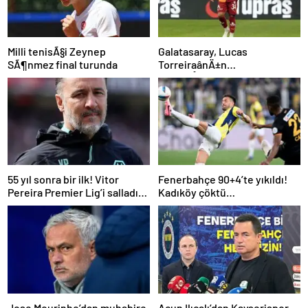
Milli tenisÃ§i Zeynep
Galatasaray, Lucas
SÃ¶nmez final turunda
TorreiraânÄ±n
sÃ¶zleÅmesini uzattÄ±
55 yıl sonra bir ilk! Vitor
Fenerbahçe 90+4’te yıkıldı!
Pereira Premier Lig’i salladı…
Kadıköy çöktü…
Jose Mourinho’dan muhabire
Acun Ilıcalı’dan Kayserispor