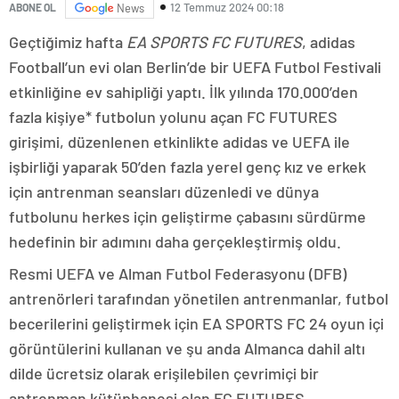
12 Temmuz 2024 00:18
ABONE OL
News
Geçtiğimiz hafta
EA SPORTS FC FUTURES
, adidas
Football’un evi olan Berlin’de bir UEFA Futbol Festivali
etkinliğine ev sahipliği yaptı. İlk yılında 170.000’den
fazla kişiye* futbolun yolunu açan FC FUTURES
girişimi, düzenlenen etkinlikte adidas ve UEFA ile
işbirliği yaparak 50’den fazla yerel genç kız ve erkek
için antrenman seansları düzenledi ve dünya
futbolunu herkes için geliştirme çabasını sürdürme
hedefinin bir adımını daha gerçekleştirmiş oldu.
Resmi UEFA ve Alman Futbol Federasyonu (DFB)
antrenörleri tarafından yönetilen antrenmanlar, futbol
becerilerini geliştirmek için EA SPORTS FC 24 oyun içi
görüntülerini kullanan ve şu anda Almanca dahil altı
dilde ücretsiz olarak erişilebilen çevrimiçi bir
antrenman kütüphanesi olan FC FUTURES