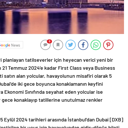
0
News
 planlayan tatilseverler için heyecan verici yeni bir
21 Temmuz 2024’e kadar First Class veya Business
ti satın alan yolcular, havayolunun misafiri olarak 5
 Dubai’de iki gece boyunca konaklamanın keyfini
a Ekonomi Sınıfında seyahat eden yolcular ise
r gece konaklayıp tatillerine unutulmaz renkler
 Eylül 2024 tarihleri arasında İstanbul’dan Dubai [DXB]
ştirilen bir uçuş için havayolundan gidiş-dönüş bileti