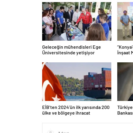
Geleceğin mühendisleri Ege
“Konya’
Üniversitesinde yetişiyor
İnşaat 
Mühendi
Tanına
EİB’ten 2024’ün ilk yarısında 200
Türkiye
ülke ve bölgeye ihracat
Bankası
TL’ye ul