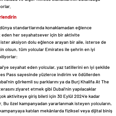
orlar.
rlendirin
re, dünya standartlarında konaklamadan eğlence
t eden her seyahatsever için bir aktivite
ister aksiyon dolu eğlence arayan bir aile, isterse de
gin olsun, tüm yolcular Emirates ile şehrin en iyi
iliyorlar:
i’ye seyahat eden yolcular, yaz tatillerini en iyi şekilde
tes Pass sayesinde yüzlerce indirim ve ödüllerden
bai’nin görkemli su parklarını ya da Burj Khalifa At The
rasını ziyaret etmek gibi Dubai’nin yapılacaklar
ok aktiviteye giriş bileti için 30 Eylül 2024’e kadar
ar. Bu özel kampanyadan yararlanmak isteyen yolcuların,
 kampanyaya katılan mekânlarda fiziksel veya dijital biniş