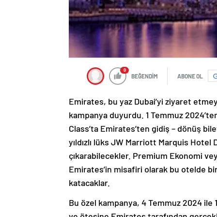
0
BEĞENDİM
ABONE OL
Emirates, bu yaz Dubai’yi ziyaret etmeyi
kampanya duyurdu. 1 Temmuz 2024’ten 
Class’ta Emirates’ten gidiş – dönüş bile
yıldızlı lüks JW Marriott Marquis Hotel
çıkarabilecekler. Premium Ekonomi vey
Emirates’in misafiri olarak bu otelde bi
katacaklar.
Bu özel kampanya, 4 Temmuz 2024 ile 15
ve ötesine Emirates tarafından gerçekle