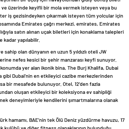
 ve üzerinde keyifli bir mola vermek isteyen veya bu
ster iş gezisindeyken çıkarmak isteyen tüm yolcular için
apsamında Emirates çağrı merkezi, emirates, Emirates
lığıyla satın alınan uçak biletleri için konaklama talepleri
 kadar yapılabilir.
e sahip olan dünyanın en uzun 5 yıldızlı oteli JW
erine nefes kesici bir şehir manzarası keyfi sunuyor.
 konumda yer alan ikonik bina, The Burj Khalifa, Dubai
 gibi Dubai’nin en etkileyici cazibe merkezlerinden
ısa bir mesafede bulunuyor. Otel, 12’den fazla
ndan oluşan etkileyici bir koleksiyona ev sahipliği
emek deneyimleriyle kendilerini şımartmalarına olanak
Türk hamamı, BAE’nin tek Ölü Deniz yüzdürme havuzu, 17
ık kulübü ve diğer fitness olanaklarının bulunduğu