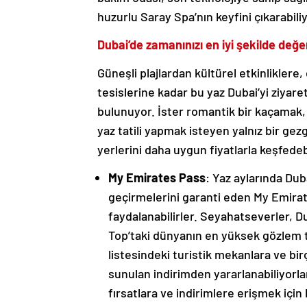
huzurlu Saray Spa’nın keyfini çıkarabiliy
Dubai’de zamanınızı en iyi şekilde değe
Güneşli plajlardan kültürel etkinlikle
tesislerine kadar bu yaz Dubai’yi ziyare
bulunuyor. İster romantik bir kaçamak, 
yaz tatili yapmak isteyen yalnız bir gez
yerlerini daha uygun fiyatlarla keşfedeb
My Emirates Pass
: Yaz aylarında Duba
geçirmelerini garanti eden My Emira
faydalanabilirler. Seyahatseverler, Du
Top’taki dünyanın en yüksek gözlem te
listesindeki turistik mekanlara ve birç
sunulan indirimden yararlanabiliyorl
fırsatlara ve indirimlere erişmek için