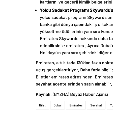
kartlarını ve geçerli kimlik belgelerin
Yolcu Sadakat Programı Skywards’un
yolcu sadakat programı Skywards’un ü
banka gibi dünya çapındaki iş ortakları
yükseltme ödüllerinin yanı sıra konser 
Emirates Skywards hakkında daha fazla 
edebilirsiniz: emirates . Ayrıca Duba
Holidays’ın yanı sıra şehirdeki diğer o
Emirates, altı kıtada 130’dan fazla nok
uçuş gerçekleştiriyor. Daha fazla bilgi i
Biletler emirates adresinden, Emirates
seyahat acentelerinden satın alınabilir.
Kaynak: (BYZHA) Beyaz Haber Ajansı
Bilet
Dubai
Emirates
Seyahat
Yo