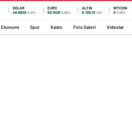
DOLAR
EURO
ALTIN
BITCOIN
46,6600
53,1528
6.130,13
0
0.12%
0.09%
1,67
0,00%
Ekonomi
Spor
Kadın
Foto Galeri
Videolar