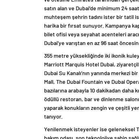
satın alan ve Dubai’de minimum 24 saat
muhteşem şehrin tadını ister bir tatil i
harika bir fırsat sunuyor. Kampanya k
bilet ofisi veya seyahat acenteleri aracı
Dubai’ye varıştan en az 96 saat öncesine
355 metre yüksekliğinde iki ikonik kuley
Marriott Marquis Hotel Dubai, ziyaretçil
Dubai Su Kanalı’nın yanında merkezi bir
Mall, The Dubai Fountain ve Dubai Opera
bazılarına arabayla 10 dakikadan daha k
ödüllü restoran, bar ve dinlenme salonu
yaparak konukların zengin ve çeşitli y
tanıyor.
Yenilenmek isteyenler ise geleneksel 
bakım odası, son teknolojiye sahip sağl