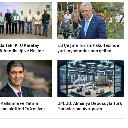
da Tek: KTO Karatay
EÜ Çeşme Turizm Fakültesinde
Mühendisliği ve Makine
yurt inşaatında sona gelindi
sliği Bölümleri Avrupa’da
cak”
 Kalkınma ve Yatırım
OPLOG, Almanya Deposuyla Türk
’nın aktifleri 144 milyar
Markalarının Avrupa’da
aştı
Büyümesine Destek Oluyor