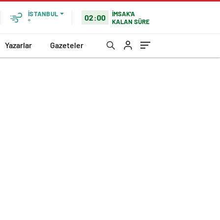
İMSAK'A
İSTANBUL
02:00
KALAN SÜRE
°
Yazarlar
Gazeteler