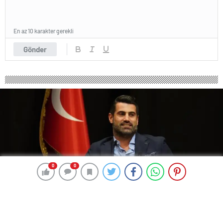
En az 10 karakter gerekli
Gönder
0
0
0
0