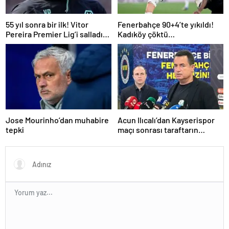
55 yıl sonra bir ilk! Vitor
Fenerbahçe 90+4’te yıkıldı!
Pereira Premier Lig’i salladı…
Kadıköy çöktü…
Jose Mourinho’dan muhabire
Acun Ilıcalı’dan Kayserispor
tepki
maçı sonrası taraftarın
tepkisi hakkında açıklama