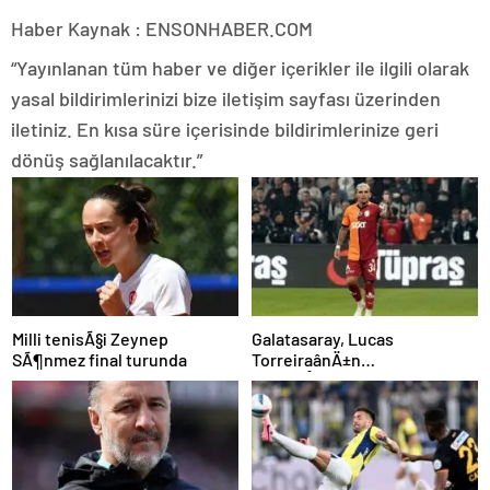
Haber Kaynak : ENSONHABER.COM
“Yayınlanan tüm haber ve diğer içerikler ile ilgili olarak
yasal bildirimlerinizi bize iletişim sayfası üzerinden
iletiniz. En kısa süre içerisinde bildirimlerinize geri
dönüş sağlanılacaktır.”
Milli tenisÃ§i Zeynep
Galatasaray, Lucas
SÃ¶nmez final turunda
TorreiraânÄ±n
sÃ¶zleÅmesini uzattÄ±