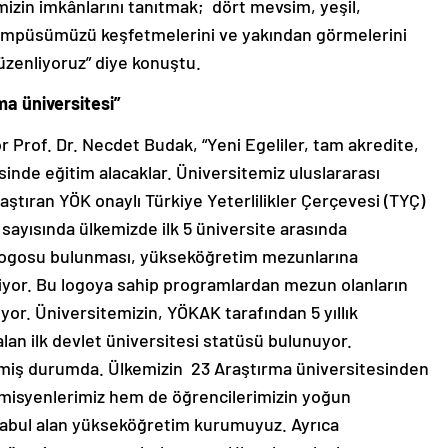
emizin imkânlarını tanıtmak; dört mevsim, yeşil,
r kampüsümüzü keşfetmelerini ve yakından görmelerini
zenliyoruz” diye konuştu.
ma üniversitesi”
r Prof. Dr. Necdet Budak, “Yeni Egeliler, tam akredite,
sinde eğitim alacaklar. Üniversitemiz uluslararası
aştıran YÖK onaylı Türkiye Yeterlilikler Çerçevesi (TYÇ)
sayısında ülkemizde ilk 5 üniversite arasında
logosu bulunması, yükseköğretim mezunlarına
iriyor. Bu logoya sahip programlardan mezun olanların
ıyor. Üniversitemizin, YÖKAK tarafından 5 yıllık
an ilk devlet üniversitesi statüsü bulunuyor.
etmiş durumda. Ülkemizin 23 Araştırma üniversitesinden
misyenlerimiz hem de öğrencilerimizin yoğun
 kabul alan yükseköğretim kurumuyuz. Ayrıca