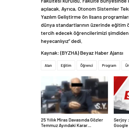
Fakültesi kuruldu. Fakülte bünyesinde
açılacak. Ayrıca, Otonom Sistemler Tek
Yazılım Geliştirme ön lisans programlar
dünya standartlarının üzerinde eğitim 
tercih edecek öğrencilerimizi şimdiden 
heyecanlıyız” dedi.
Kaynak: (BYZHA) Beyaz Haber Ajansı
Alan
Eğitim
Öğrenci
Program
Ün
25 Yıllık Miras Davasında Gözler
Serjoy : Dijital Medya Ajansı,
Temmuz Ayındaki Karar
Google 