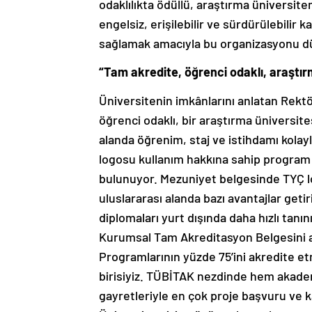
odaklılıkta ödüllü, araştırma üniversit
engelsiz, erişilebilir ve sürdürülebili
sağlamak amacıyla bu organizasyonu dü
“Tam akredite, öğrenci odaklı, araştır
Üniversitenin imkânlarını anlatan Rektö
öğrenci odaklı, bir araştırma üniversite
alanda öğrenim, staj ve istihdamı kolayl
logosu kullanım hakkına sahip program 
bulunuyor. Mezuniyet belgesinde TYÇ 
uluslararası alanda bazı avantajlar get
diplomaları yurt dışında daha hızlı tanın
Kurumsal Tam Akreditasyon Belgesini al
Programlarının yüzde 75’ini akredite 
birisiyiz. TÜBİTAK nezdinde hem akade
gayretleriyle en çok proje başvuru ve