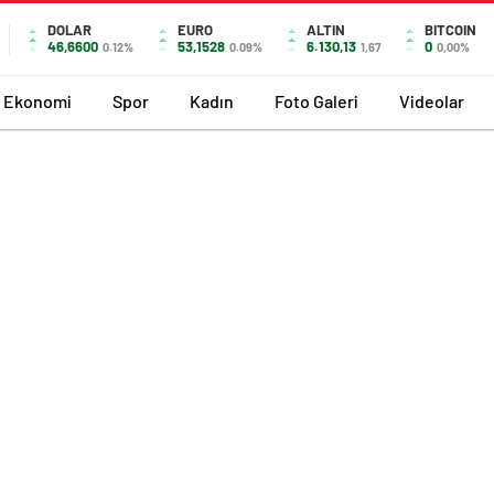
DOLAR
EURO
ALTIN
BITCOIN
46,6600
53,1528
6.130,13
0
0.12%
0.09%
1,67
0,00%
Ekonomi
Spor
Kadın
Foto Galeri
Videolar