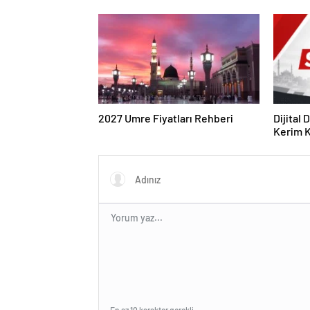
Duruşmasına Çevrildi
ve Web 
2027 Umre Fiyatları Rehberi
Dijital
Kerim Kı
Strateji
En az 10 karakter gerekli