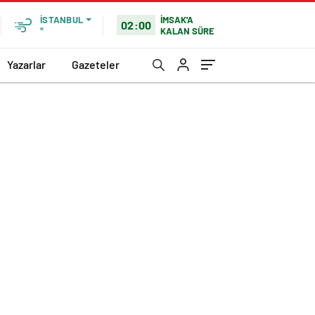
İMSAK'A
İSTANBUL
02:00
KALAN SÜRE
°
Yazarlar
Gazeteler