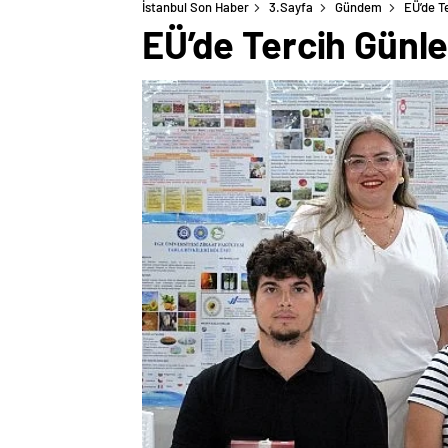
İstanbul Son Haber
3.Sayfa
Gündem
EÜ’de T
EÜ’de Tercih Günle