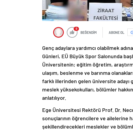
0
BEĞENDİM
ABONE OL
Genç adaylara yardımcı olabilmek adına 
Günleri, EÜ Büyük Spor Salonunda başl
Üniversitenin; eğitim öğretim, araştırma
ulaşım, beslenme ve barınma olanakları 
farklı illerinden gelen üniversite adayı
meslek yüksekokulları, bölümler hakkınd
anlatılıyor.
Ege Üniversitesi Rektörü Prof. Dr. Ne
sonuçlarının öğrencilere ve ailelerine h
şekillendirecekleri meslekler ve bölümle