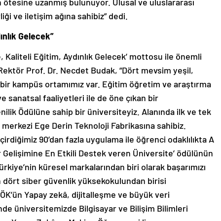
ın ötesine uzanmış bulunuyor. Ulusal ve uluslararası
liği ve iletişim ağına sahibiz” dedi.
dınlık Gelecek”
 Kaliteli Eğitim, Aydınlık Gelecek’ mottosu ile önemli
 Rektör Prof. Dr. Necdet Budak, “Dört mevsim yeşil,
lir bir kampüs ortamımız var. Eğitim öğretim ve araştırma
ve sanatsal faaliyetleri ile de öne çıkan bir
lik Ödülüne sahip bir üniversiteyiz. Alanında ilk ve tek
 merkezi Ege Derin Teknoloji Fabrikasına sahibiz.
irdiğimiz 90’dan fazla uygulama ile öğrenci odaklılıkta A
r Gelişimine En Etkili Destek veren Üniversite’ ödülünün
ürkiye’nin küresel markalarından biri olarak başarımızı
 dört siber güvenlik yüksekokulundan birisi
ÖK’ün Yapay zekâ, dijitalleşme ve büyük veri
de üniversitemizde Bilgisayar ve Bilişim Bilimleri