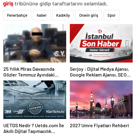
giriş
tribününe gidip taraftarlarını selamladı.
Fenerbahçe
haber
Kadıköy
Onwin giriş
Spor
25 Yıllık Miras Davasında
Serjoy : Dijital Medya Ajansı,
Gözler Temmuz Ayındaki
Google Reklam Ajansı, SEO
Karar Duruşmasına Çevrildi
Ajansı ve Web Tasarım Ajansı
UETDS Nedir ? Uetds.com İle
2027 Umre Fiyatları Rehberi
Akıllı Dijital Taşımacılık