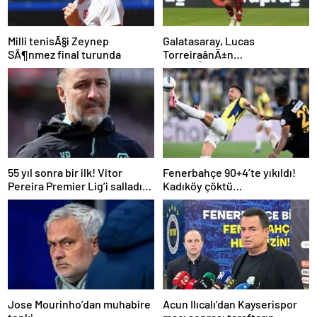
Milli tenisÃ§i Zeynep
Galatasaray, Lucas
SÃ¶nmez final turunda
TorreiraânÄ±n
sÃ¶zleÅmesini uzattÄ±
55 yıl sonra bir ilk! Vitor
Fenerbahçe 90+4’te yıkıldı!
Pereira Premier Lig’i salladı…
Kadıköy çöktü…
Jose Mourinho’dan muhabire
Acun Ilıcalı’dan Kayserispor