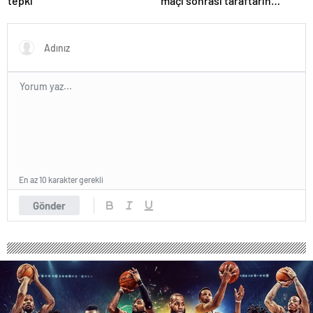
tepki
maçı sonrası taraftarın
tepkisi hakkında açıklama
En az 10 karakter gerekli
Gönder