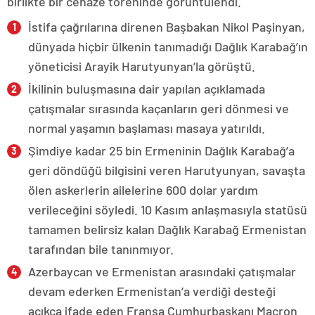
birlikte bir cenaze töreninde görüntülendi.
İstifa çağrılarına direnen Başbakan Nikol Paşinyan,
dünyada hiçbir ülkenin tanımadığı Dağlık Karabağ’ın
yöneticisi Arayik Harutyunyan’la görüştü.
İkilinin buluşmasına dair yapılan açıklamada
çatışmalar sırasında kaçanların geri dönmesi ve
normal yaşamın başlaması masaya yatırıldı.
Şimdiye kadar 25 bin Ermeninin Dağlık Karabağ’a
geri döndüğü bilgisini veren Harutyunyan, savaşta
ölen askerlerin ailelerine 600 dolar yardım
verileceğini söyledi. 10 Kasım anlaşmasıyla statüsü
tamamen belirsiz kalan Dağlık Karabağ Ermenistan
tarafından bile tanınmıyor.
Azerbaycan ve Ermenistan arasındaki çatışmalar
devam ederken Ermenistan’a verdiği desteği
açıkça ifade eden Fransa Cumhurbaşkanı Macron