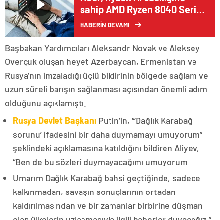
sahip AMD Ryzen 8040 Serisi
İşlemcilerle Donatılan Yeni
HABERİN DEVAMI
Swift Serisi Dizüstü
Bilgisayarlarını Satışa Sundu
Başbakan Yardımcıları Aleksandr Novak ve Aleksey
Overçuk oluşan heyet Azerbaycan, Ermenistan ve
Rusya’nın imzaladığı üçlü bildirinin bölgede sağlam ve
uzun süreli barışın sağlanması açısından önemli adım
olduğunu açıklamıştı.
Rusya Devlet Başkanı
Putin’in, “‘Dağlık Karabağ
sorunu’ ifadesini bir daha duymamayı umuyorum”
şeklindeki açıklamasına katıldığını bildiren Aliyev,
“Ben de bu sözleri duymayacağımı umuyorum.
Umarım Dağlık Karabağ bahsi geçtiğinde, sadece
kalkınmadan, savaşın sonuçlarının ortadan
kaldırılmasından ve bir zamanlar birbirine düşman
olan ülkelerin uzlaşmasıyla ilgili haberler duyacağız.”