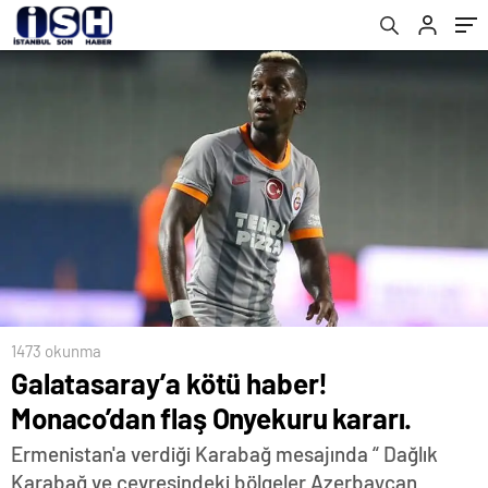
1473 okunma
Galatasaray’a kötü haber!
Monaco’dan flaş Onyekuru kararı.
Ermenistan'a verdiği Karabağ mesajında “ Dağlık
Karabağ ve çevresindeki bölgeler Azerbaycan