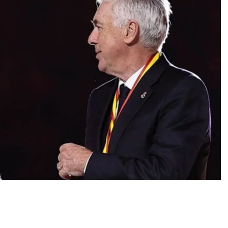
0
News
elotti, bu sezon forma şansı bulmakta zorlanan ve