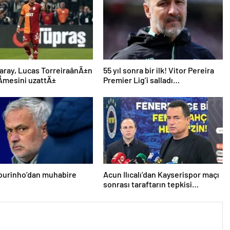
aray, Lucas TorreiraânÄ±n
55 yıl sonra bir ilk! Vitor Pereira
mesini uzattÄ±
Premier Lig’i salladı…
ourinho’dan muhabire
Acun Ilıcalı’dan Kayserispor maçı
sonrası taraftarın tepkisi
hakkında açıklama