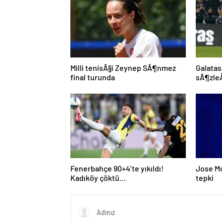
Milli tenisÃ§i Zeynep SÃ¶nmez
Galatas
final turunda
sÃ¶zleÅ
Fenerbahçe 90+4’te yıkıldı!
Jose M
Kadıköy çöktü…
tepki