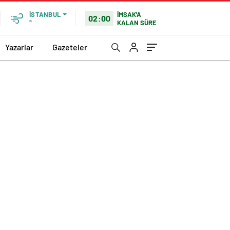
İMSAK'A
İSTANBUL
02:00
KALAN SÜRE
°
Yazarlar
Gazeteler