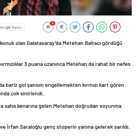
0
News
a konuk olan Galatasaray’da Metehan Baltacı gördüğü
kırmızılılar 3 puana uzanınca Metehan da rahat bir nefes
nda bariz gol şansını engellemekten kırmızı kart gören
da çok sinirlendi.
nra saha kenarına gelen Metehan doğrudan soyunma
e İrfan Saraloğlu genç stoperin yanına gelerek sarıldı.