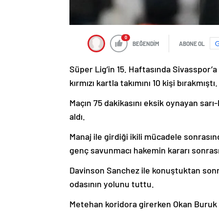
0
BEĞENDİM
ABONE OL
Süper Lig’in 15. Haftasında Sivasspor’
kırmızı kartla takımını 10 kişi bırakmıştı.
Maçın 75 dakikasını eksik oynayan sarı-
aldı.
Manaj ile girdiği ikili mücadele sonrası
genç savunmacı hakemin kararı sonrasın
Davinson Sanchez ile konuştuktan so
odasının yolunu tuttu.
Metehan koridora girerken Okan Buruk v