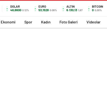
DOLAR
EURO
ALTIN
BITCOIN
46,6600
53,1528
6.130,13
0
0.12%
0.09%
1,67
0,00%
Ekonomi
Spor
Kadın
Foto Galeri
Videolar