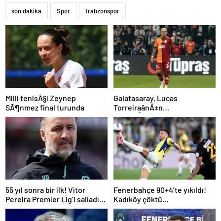
son dakika
Spor
trabzonspor
Milli tenisÃ§i Zeynep
Galatasaray, Lucas
SÃ¶nmez final turunda
TorreiraânÄ±n
sÃ¶zleÅmesini uzattÄ±
55 yıl sonra bir ilk! Vitor
Fenerbahçe 90+4’te yıkıldı!
Pereira Premier Lig’i salladı…
Kadıköy çöktü…