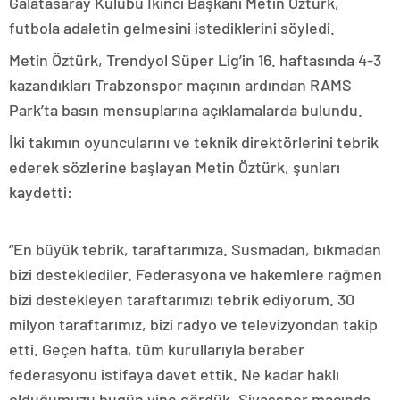
Galatasaray Kulübü İkinci Başkanı Metin Öztürk,
futbola adaletin gelmesini istediklerini söyledi.
Metin Öztürk, Trendyol Süper Lig’in 16. haftasında 4-3
kazandıkları Trabzonspor maçının ardından RAMS
Park’ta basın mensuplarına açıklamalarda bulundu.
İki takımın oyuncularını ve teknik direktörlerini tebrik
ederek sözlerine başlayan Metin Öztürk, şunları
kaydetti:
“En büyük tebrik, taraftarımıza. Susmadan, bıkmadan
bizi desteklediler. Federasyona ve hakemlere rağmen
bizi destekleyen taraftarımızı tebrik ediyorum. 30
milyon taraftarımız, bizi radyo ve televizyondan takip
etti. Geçen hafta, tüm kurullarıyla beraber
federasyonu istifaya davet ettik. Ne kadar haklı
olduğumuzu bugün yine gördük. Sivasspor maçında