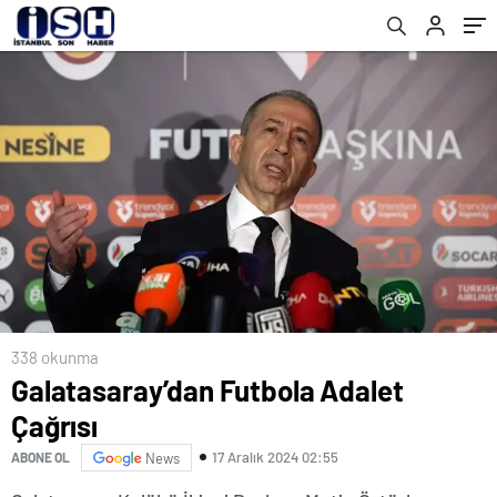
338 okunma
Galatasaray’dan Futbola Adalet
Çağrısı
17 Aralık 2024 02:55
ABONE OL
News