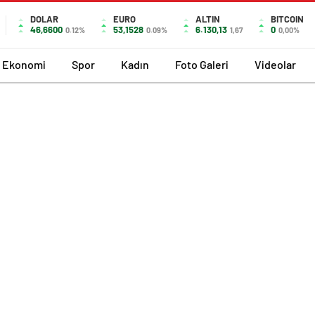
DOLAR
EURO
ALTIN
BITCOIN
46,6600
53,1528
6.130,13
0
0.12%
0.09%
1,67
0,00%
Ekonomi
Spor
Kadın
Foto Galeri
Videolar