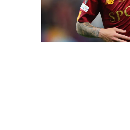
0
BEĞENDİM
ABONE OL
Galatasaray, Nicola Zalewski transferin
Sarı-kırmızılı kulübün transferden soru
Abdullah Kavukçu, dün öğle saatlerinde ö
Roma yetkilileriyle masaya oturan Galata
görüşmelerde büyük mesafe kat etti.
Zalewski için çift haneli bonservis tal