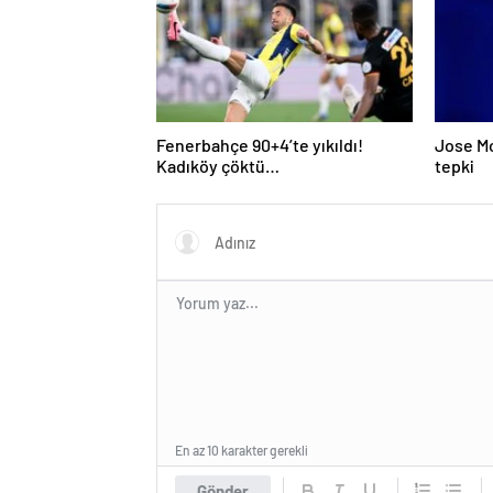
Fenerbahçe 90+4’te yıkıldı!
Jose M
Kadıköy çöktü…
tepki
En az 10 karakter gerekli
Gönder