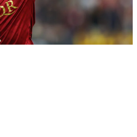
0
News
de geri sayıma geçti.
mlu yetkilileri Cenk Ergün, İbrahim Hatipoğlu ve
zel bir uçakla İtalya’ya gitti.
saraylı idareciler, başkent ekibiyle de yapılan
ebi bulunan Roma’ya bonuslar ve sonraki satıştan yüzde