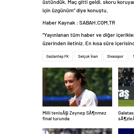
üstündük. Maç gitti geldi, skoru koru
için üzgünüm” diye konuştu.
Haber Kaynak : SABAH.COM.TR
“Yayınlanan tüm haber ve diğer içerikler i
üzerinden iletiniz. En kısa süre içerisin
Gaziantep FK
Selçuk İnan
Sivasspor
Milli tenisÃ§i Zeynep SÃ¶nmez
Galatas
final turunda
sÃ¶zleÅ