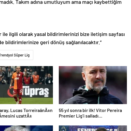
yamadık. Takım adına umutluyum ama maçı kaybettiğim
le ilgili olarak yasal bildirimlerinizi bize iletişim sayfası
de bildirimlerinize geri dönüş sağlanılacaktır.”
Trendyol Süper Lig
aray, Lucas TorreiraânÄ±n
55 yıl sonra bir ilk! Vitor Pereira
mesini uzattÄ±
Premier Lig’i salladı…