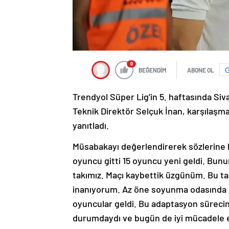
0
BEĞENDİM
ABONE OL
Trendyol Süper Lig’in 5. haftasında Si
Teknik Direktör Selçuk İnan, karşılaşm
yanıtladı.
Müsabakayı değerlendirerek sözlerine 
oyuncu gitti 15 oyuncu yeni geldi. Bunun 
takımız. Maçı kaybettik üzgünüm. Bu ta
inanıyorum. Az öne soyunma odasında da
oyuncular geldi. Bu adaptasyon sürecini a
durumdaydı ve bugün de iyi mücadele ett