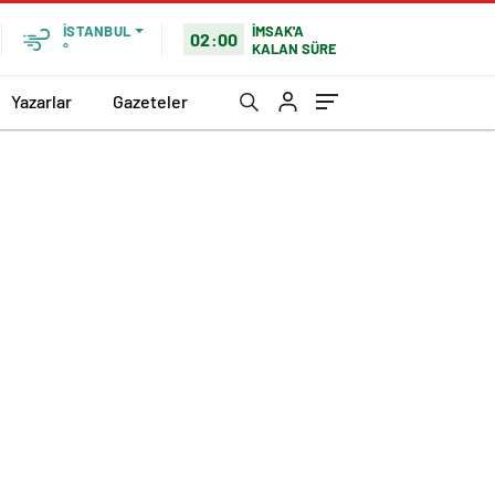
İMSAK'A
İSTANBUL
02:00
KALAN SÜRE
°
Yazarlar
Gazeteler