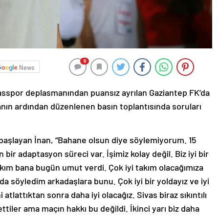
0
News
vasspor deplasmanından puansız ayrılan Gaziantep FK’da
anın ardından düzenlenen basın toplantısında soruları
başlayan İnan, “Bahane olsun diye söylemiyorum. 15
bir adaptasyon süreci var. İşimiz kolay değil. Biz iyi bir
kım bana bugün umut verdi. Çok iyi takım olacağımıza
 söyledim arkadaşlara bunu. Çok iyi bir yoldayız ve iyi
tlattıktan sonra daha iyi olacağız. Sivas biraz sıkıntılı
iler ama maçın hakkı bu değildi. İkinci yarı biz daha