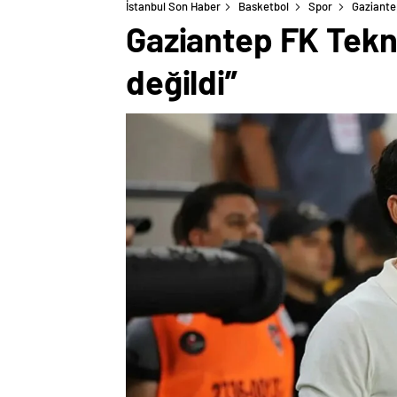
İstanbul Son Haber
Basketbol
Spor
Gaziante
Gaziantep FK Tekni
değildi”