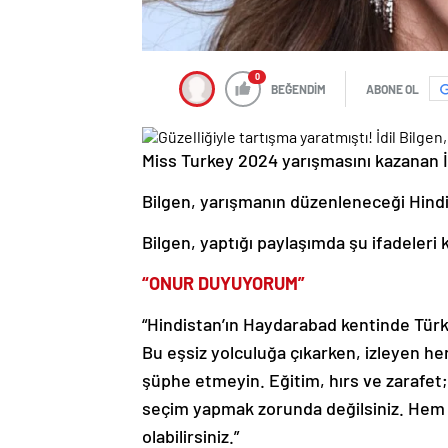
0
BEĞENDİM
ABONE OL
Miss Turkey 2024 yarışmasını kazanan İdi
Bilgen, yarışmanın düzenleneceği Hindi
Bilgen, yaptığı paylaşımda şu ifadeleri k
“ONUR DUYUYORUM”
“Hindistan’ın Haydarabad kentinde Tür
Bu eşsiz yolculuğa çıkarken, izleyen h
şüphe etmeyin. Eğitim, hırs ve zarafet; 
seçim yapmak zorunda değilsiniz. Hem
olabilirsiniz.”