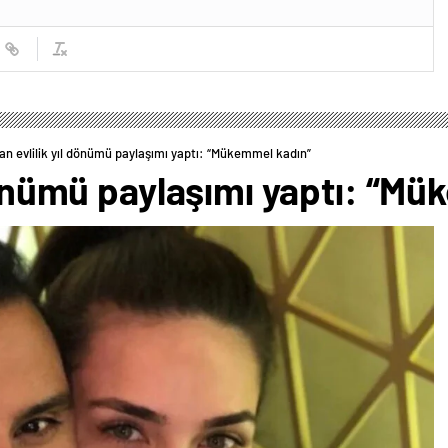
şan evlilik yıl dönümü paylaşımı yaptı: “Mükemmel kadın”
 dönümü paylaşımı yaptı: “M