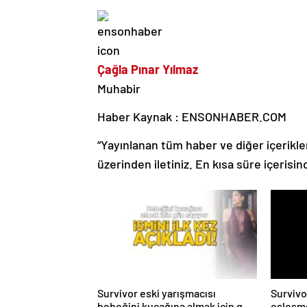
Çağla Pınar Yılmaz
Muhabir
Haber Kaynak : ENSONHABER.COM
“Yayınlanan tüm haber ve diğer içerikler i
üzerinden iletiniz. En kısa süre içerisin
Survivor eski yarışmacısı
Survivo
bebeğini kucağına almak için gün
eşleşme