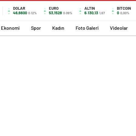
DOLAR
EURO
ALTIN
BITCOIN
46,6600
53,1528
6.130,13
0
0.12%
0.09%
1,67
0,00%
Ekonomi
Spor
Kadın
Foto Galeri
Videolar