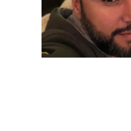
0
BEĞENDİM
ABONE OL
Açıklamaları ve paylaşımlarıyla dikkat çe
masasına oturmuştu.
Çiftin Burak ve Eliz adını verdikleri 2 ç
Ünlü şarkıcı, son olarak evlilik yıl dönü