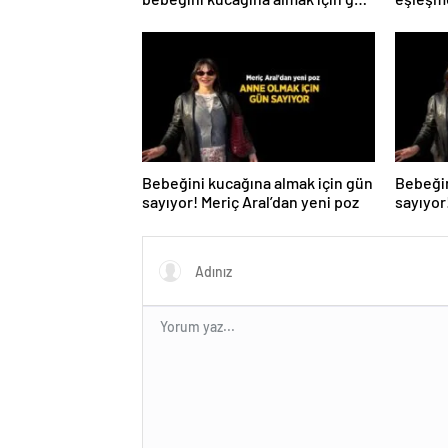
sayıyor! İsmini ilk kez açıkladı
Bebeğini kucağına almak için gün
Bebeğin
sayıyor! Meriç Aral’dan yeni poz
sayıyor