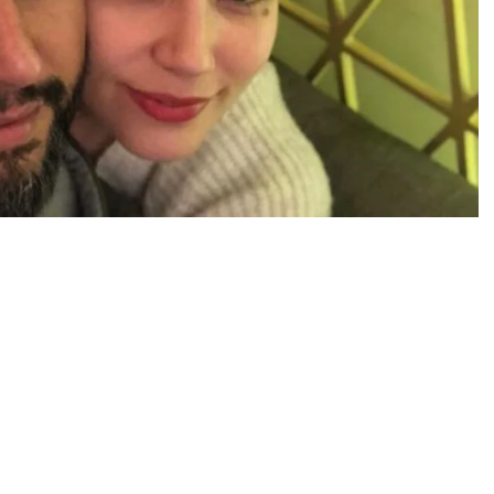
0
News
ken şarkıcı Alişan, 2018 yılında Buse Varol ile nikah
ocukları dünyaya geldi.
mü paylaşımıyla adından söz ettirdi.