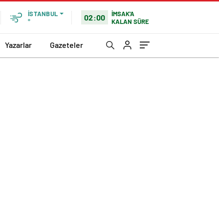
İMSAK'A
İSTANBUL
02:00
KALAN SÜRE
°
Yazarlar
Gazeteler