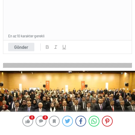
En az 10 karakter gerekli
Gönder
0
0
0
0