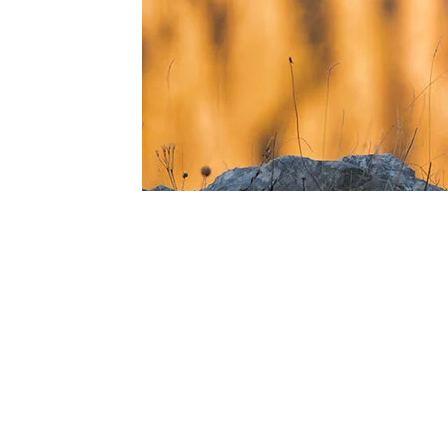
0
BEĞENDİM
ABONE OL