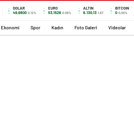
DOLAR
EURO
ALTIN
BITCOIN
46,6600
53,1528
6.130,13
0
0.12%
0.09%
1,67
0,00%
Ekonomi
Spor
Kadın
Foto Galeri
Videolar