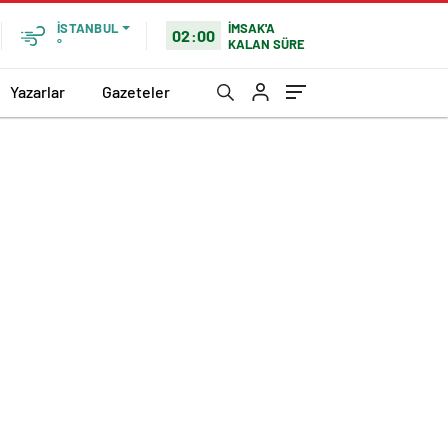
İMSAK'A
İSTANBUL
02:00
KALAN SÜRE
°
Yazarlar
Gazeteler