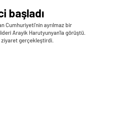
i başladı
n Cumhuriyeti'nin ayrılmaz bir
lideri Arayik Harutyunyan'la görüştü.
iyaret gerçekleştirdi.