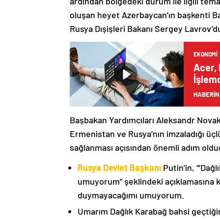
ardından bölgedeki durum ile ilgili t
oluşan heyet Azerbaycan’ın başkenti B
Rusya Dışişleri Bakanı Sergey Lavrov’d
EKONOMI
Acer, 
İşlemc
Bilgis
HABERİN
Başbakan Yardımcıları Aleksandr Nova
Ermenistan ve Rusya’nın imzaladığı üçlü
sağlanması açısından önemli adım oldu
Rusya Devlet Başkanı
Putin’in, “‘Dağ
umuyorum” şeklindeki açıklamasına kat
duymayacağımı umuyorum.
Umarım Dağlık Karabağ bahsi geçtiği