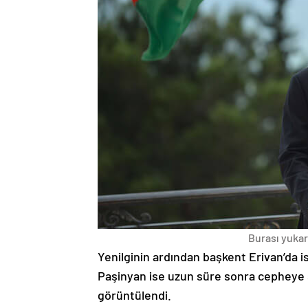
Burası yukarı
Yenilginin ardından başkent Erivan’da i
Paşinyan ise uzun süre sonra cepheye s
görüntülendi.