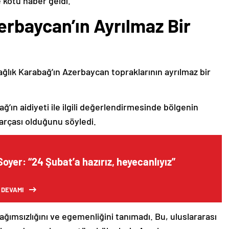
 kötü haber geldi.
erbaycan’ın Ayrılmaz Bir
ağlık Karabağ’ın Azerbaycan topraklarının ayrılmaz bir
ğ’ın aidiyeti ile ilgili değerlendirmesinde bölgenin
arçası olduğunu söyledi.
oyer: “24 Şubat’a hazırız, heyecanlıyız”
 DEVAMI
bağımsızlığını ve egemenliğini tanımadı. Bu, uluslararası