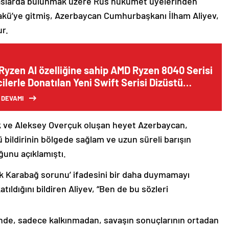
emaslarda bulunmak üzere Rus hükümet üyelerinden
akü’ye gitmiş, Azerbaycan Cumhurbaşkanı İlham Aliyev,
ur.
Ryzen AI özelliğine sahip AMD Ryzen 8040 Serisi
ilerle Donatılan Yeni Swift Serisi Dizüstü
ayarlarını Satışa Sundu
 DEVAMI
k ve Aleksey Overçuk oluşan heyet Azerbaycan,
 bildirinin bölgede sağlam ve uzun süreli barışın
ğunu açıklamıştı.
lık Karabağ sorunu’ ifadesini bir daha duymamayı
ıldığını bildiren Aliyev, “Ben de bu sözleri
nde, sadece kalkınmadan, savaşın sonuçlarının ortadan