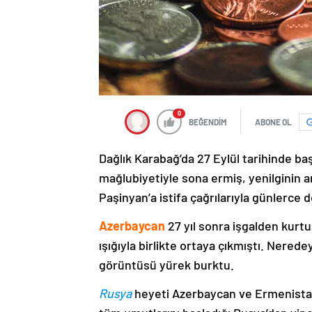
0
BEĞENDİM
ABONE OL
Dağlık Karabağ’da 27 Eylül tarihinde ba
mağlubiyetiyle sona ermiş, yenilginin 
Paşinyan’a istifa çağrılarıyla günlerce 
Azerbaycan
27 yıl sonra işgalden kurtu
ışığıyla birlikte ortaya çıkmıştı. Nere
görüntüsü yürek burktu.
Rusya
heyeti Azerbaycan ve Ermenistan