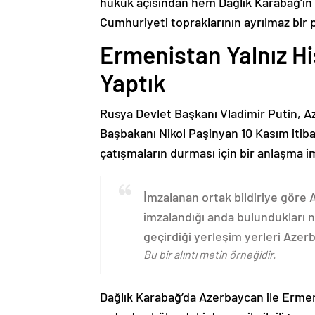
hukuk açısından hem Dağlık Karabağ’ı
Cumhuriyeti topraklarının ayrılmaz bir 
Ermenistan Yalnız H
Yaptık
Rusya Devlet Başkanı Vladimir Putin, 
Başbakanı Nikol Paşinyan 10 Kasım itib
çatışmaların durması için bir anlaşma i
İmzalanan ortak bildiriye göre
imzalandığı anda bulundukları n
geçirdiği yerleşim yerleri Aze
Bu bir alıntı metin örneğidir.
Dağlık Karabağ’da Azerbaycan ile Erme