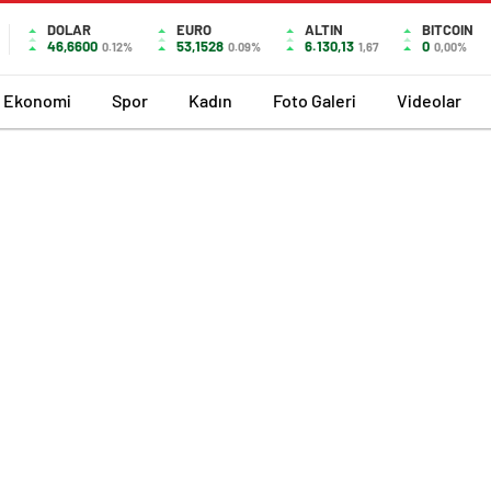
DOLAR
EURO
ALTIN
BITCOIN
46,6600
53,1528
6.130,13
0
0.12%
0.09%
1,67
0,00%
Ekonomi
Spor
Kadın
Foto Galeri
Videolar