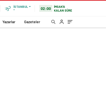
İMSAK'A
İSTANBUL
02:00
KALAN SÜRE
°
Yazarlar
Gazeteler