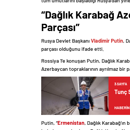
tüm umutlarını başladığı Rusya’dan yine
“Dağlık Karabağ Az
Parçası”
Rusya Devlet Başkanı
Vladimir Putin
, D
parçası olduğunu ifade etti.
Rossiya 1’e konuşan Putin, Dağlık Karaba
Azerbaycan topraklarının ayrılmaz bir p
3.SAYFA
Tunç S
HABERİN
Putin, “
Ermenistan
, Dağlık Karabağ’ın 