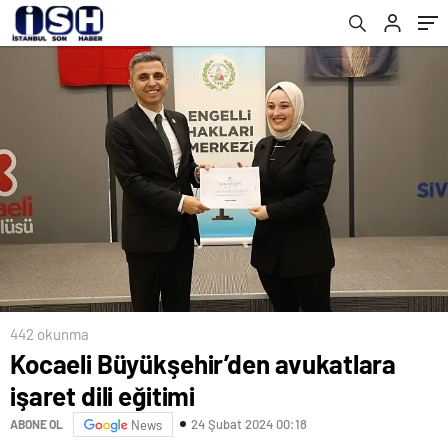
442 okunma
Kocaeli Büyükşehir’den avukatlara
işaret dili eğitimi
24 Şubat 2024 00:18
ABONE OL
News