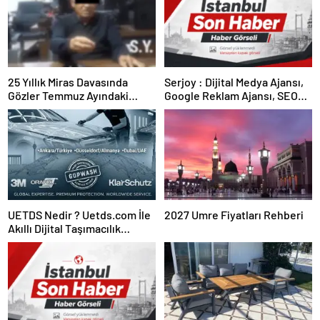
25 Yıllık Miras Davasında
Serjoy : Dijital Medya Ajansı,
Gözler Temmuz Ayındaki
Google Reklam Ajansı, SEO
Karar Duruşmasına Çevrildi
Ajansı ve Web Tasarım Ajansı
UETDS Nedir ? Uetds.com İle
2027 Umre Fiyatları Rehberi
Akıllı Dijital Taşımacılık
Yazılımı