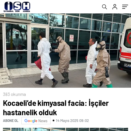
383 okunma
Kocaeli’de kimyasal facia: İşçiler
hastanelik olduk
14 Mayıs 2025 09:02
ABONE OL
News