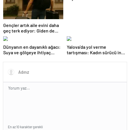
Gençler artık aile evini daha
geç terk ediyor: Giden de
geri dönüyor
Dünyanın en dayanıklı ağacı:
Yalova’da yol verme
Suya ve gölgeye ihtiyaç
tartışması: Kadın sürücü inat
duymuyor, şifalı meyveler
etti trafik kilitlendi
veriyor!
En az 10 karakter gerekli