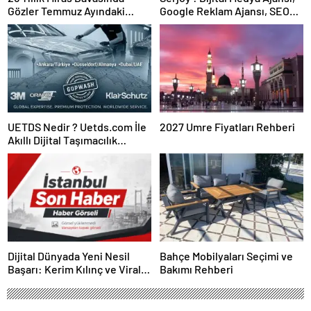
Gözler Temmuz Ayındaki
Google Reklam Ajansı, SEO
Karar Duruşmasına Çevrildi
Ajansı ve Web Tasarım Ajansı
UETDS Nedir ? Uetds.com İle
2027 Umre Fiyatları Rehberi
Akıllı Dijital Taşımacılık
Yazılımı
Dijital Dünyada Yeni Nesil
Bahçe Mobilyaları Seçimi ve
Başarı: Kerim Kılınç ve Viral
Bakımı Rehberi
İçerik Stratejilerinin Yükselişi