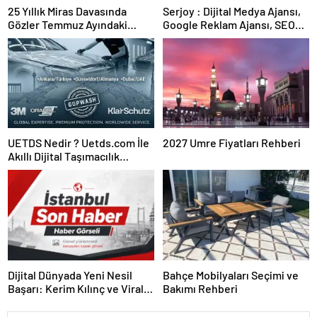
25 Yıllık Miras Davasında
Serjoy : Dijital Medya Ajansı,
Gözler Temmuz Ayındaki
Google Reklam Ajansı, SEO
Karar Duruşmasına Çevrildi
Ajansı ve Web Tasarım Ajansı
UETDS Nedir ? Uetds.com İle
2027 Umre Fiyatları Rehberi
Akıllı Dijital Taşımacılık
Yazılımı
Dijital Dünyada Yeni Nesil
Bahçe Mobilyaları Seçimi ve
Başarı: Kerim Kılınç ve Viral
Bakımı Rehberi
İçerik Stratejilerinin Yükselişi