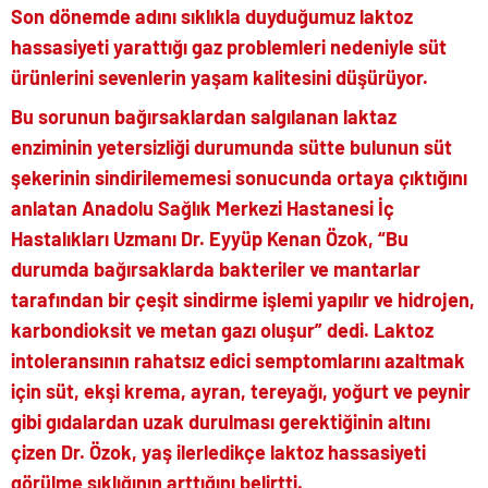
Son dönemde adını sıklıkla duyduğumuz laktoz
hassasiyeti yarattığı gaz problemleri nedeniyle süt
ürünlerini sevenlerin yaşam kalitesini düşürüyor.
Bu sorunun bağırsaklardan salgılanan laktaz
enziminin yetersizliği durumunda sütte bulunun süt
şekerinin sindirilememesi sonucunda ortaya çıktığını
anlatan Anadolu Sağlık Merkezi Hastanesi İç
Hastalıkları Uzmanı Dr. Eyyüp Kenan Özok, “Bu
durumda bağırsaklarda bakteriler ve mantarlar
tarafından bir çeşit sindirme işlemi yapılır ve hidrojen,
karbondioksit ve metan gazı oluşur” dedi. Laktoz
intoleransının rahatsız edici semptomlarını azaltmak
için süt, ekşi krema, ayran, tereyağı, yoğurt ve peynir
gibi gıdalardan uzak durulması gerektiğinin altını
çizen Dr. Özok, yaş ilerledikçe laktoz hassasiyeti
görülme sıklığının arttığını belirtti.