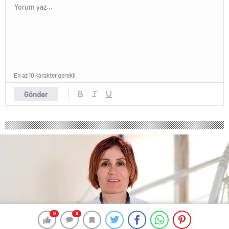
En az 10 karakter gerekli
Gönder
0
0
0
0