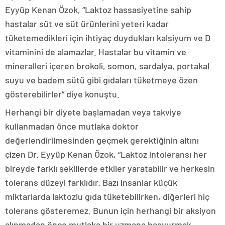
Eyyüp Kenan Özok, “Laktoz hassasiyetine sahip
hastalar süt ve süt ürünlerini yeteri kadar
tüketemedikleri için ihtiyaç duydukları kalsiyum ve D
vitaminini de alamazlar. Hastalar bu vitamin ve
mineralleri içeren brokoli, somon, sardalya, portakal
suyu ve badem sütü gibi gıdaları tüketmeye özen
gösterebilirler” diye konuştu.
Herhangi bir diyete başlamadan veya takviye
kullanmadan önce mutlaka doktor
değerlendirilmesinden geçmek gerektiğinin altını
çizen Dr. Eyyüp Kenan Özok, “Laktoz intoleransı her
bireyde farklı şekillerde etkiler yaratabilir ve herkesin
tolerans düzeyi farklıdır. Bazı insanlar küçük
miktarlarda laktozlu gıda tüketebilirken, diğerleri hiç
tolerans gösteremez. Bunun için herhangi bir aksiyon
alınmadan önce mutlaka bir uzmana başvurmak