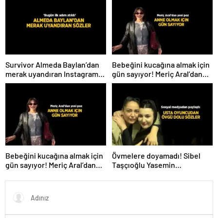
açıkladı
Survivor Almeda Baylan’dan
Bebeğini kucağına almak için
merak uyandıran Instagram
gün sayıyor! Meriç Aral’dan
paylaşımı! ‘Bugün ilk adım
yeni poz
atıldı’
Bebeğini kucağına almak için
Övmelere doyamadı! Sibel
gün sayıyor! Meriç Aral’dan
Taşçıoğlu Yasemin
yeni poz
Sakallıoğlu’nu kuliste ziyaret
etti