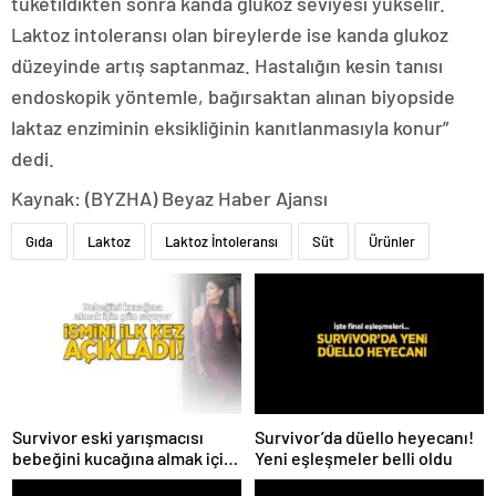
tüketildikten sonra kanda glukoz seviyesi yükselir.
Laktoz intoleransı olan bireylerde ise kanda glukoz
düzeyinde artış saptanmaz. Hastalığın kesin tanısı
endoskopik yöntemle, bağırsaktan alınan biyopside
laktaz enziminin eksikliğinin kanıtlanmasıyla konur”
dedi.
Kaynak: (BYZHA) Beyaz Haber Ajansı
Gıda
Laktoz
Laktoz İntoleransı
Süt
Ürünler
Survivor eski yarışmacısı
Survivor’da düello heyecanı!
bebeğini kucağına almak için
Yeni eşleşmeler belli oldu
gün sayıyor! İsmini ilk kez