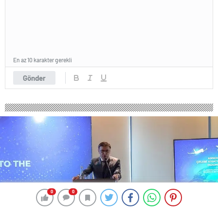
En az 10 karakter gerekli
Gönder
0
0
0
0