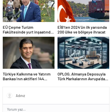
EÜ Çeşme Turizm
EİB’ten 2024’ün ilk yarısında
Fakültesinde yurt inşaatında
200 ülke ve bölgeye ihracat
sona gelindi
Türkiye Kalkınma ve Yatırım
OPLOG, Almanya Deposuyla
Bankası’nın aktifleri 144
Türk Markalarının Avrupa’da
milyar TL’ye ulaştı
Büyümesine Destek Oluyor