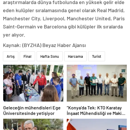
araştırmalarda dünya futbolunda en yüksek gelir elde
eden kulüpler sıralamasında genel olarak Real Madrid,
Manchester City, Liverpool, Manchester United, Paris
Saint-Germain ve Barcelona gibi külüpler ilk sıralarda
yer alıyor.
Kaynak: (BYZHA) Beyaz Haber Ajansı
Artış
Final
Hafta Sonu
Harcama
Turist
Geleceğin mühendisleri Ege
“Konya’da Tek: KTO Karatay
Üniversitesinde yetişiyor
İnşaat Mühendisliği ve Makine
Mühendisliği Bölümleri
Avrupa’da Tanınacak”