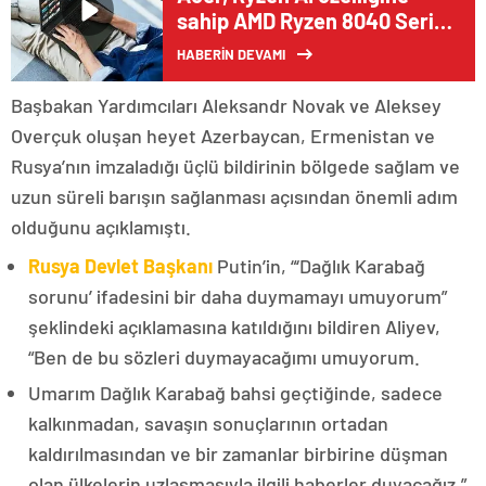
sahip AMD Ryzen 8040 Serisi
İşlemcilerle Donatılan Yeni
HABERİN DEVAMI
Swift Serisi Dizüstü
Bilgisayarlarını Satışa Sundu
Başbakan Yardımcıları Aleksandr Novak ve Aleksey
Overçuk oluşan heyet Azerbaycan, Ermenistan ve
Rusya’nın imzaladığı üçlü bildirinin bölgede sağlam ve
uzun süreli barışın sağlanması açısından önemli adım
olduğunu açıklamıştı.
Rusya Devlet Başkanı
Putin’in, “‘Dağlık Karabağ
sorunu’ ifadesini bir daha duymamayı umuyorum”
şeklindeki açıklamasına katıldığını bildiren Aliyev,
“Ben de bu sözleri duymayacağımı umuyorum.
Umarım Dağlık Karabağ bahsi geçtiğinde, sadece
kalkınmadan, savaşın sonuçlarının ortadan
kaldırılmasından ve bir zamanlar birbirine düşman
olan ülkelerin uzlaşmasıyla ilgili haberler duyacağız.”