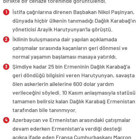
birlikte bir cenaze töreninde görüntülendi.
İstifa çağrılarına direnen Başbakan Nikol Paşinyan,
dünyada hiçbir ülkenin tanımadığı Dağlık Karabağ’ın
yöneticisi Arayik Harutyunyan’la görüştü.
İkilinin buluşmasına dair yapılan açıklamada
çatışmalar sırasında kaçanların geri dönmesi ve
normal yaşamın başlaması masaya yatırıldı.
Şimdiye kadar 25 bin Ermeninin Dağlık Karabağ’a
geri döndüğü bilgisini veren Harutyunyan, savaşta
ölen askerlerin ailelerine 600 dolar yardım
verileceğini söyledi. 10 Kasım anlaşmasıyla statüsü
tamamen belirsiz kalan Dağlık Karabağ Ermenistan
tarafından bile tanınmıyor.
Azerbaycan ve Ermenistan arasındaki çatışmalar
devam ederken Ermenistan’a verdiği desteği
açıkça ifade eden Fransa Cumhurbaşkanı Macron