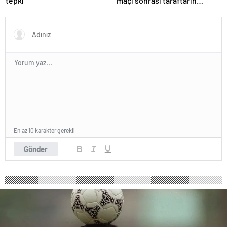
tepki
maçı sonrası taraftarın
tepkisi hakkında açıklama
En az 10 karakter gerekli
Gönder