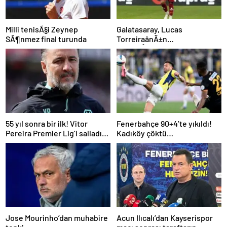
Milli tenisÃ§i Zeynep
Galatasaray, Lucas
SÃ¶nmez final turunda
TorreiraânÄ±n
sÃ¶zleÅmesini uzattÄ±
55 yıl sonra bir ilk! Vitor
Fenerbahçe 90+4’te yıkıldı!
Pereira Premier Lig’i salladı…
Kadıköy çöktü…
Jose Mourinho’dan muhabire
Acun Ilıcalı’dan Kayserispor