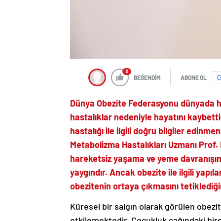
0
BEĞENDİM
ABONE OL
Dünya Obezite Federasyonu dünyada her y
hastalıklar nedeniyle hayatını kaybetti
hastalığı ile ilgili doğru bilgiler edin
Metabolizma Hastalıkları Uzmanı Prof. 
hareketsiz yaşama ve yeme davranışındak
yaygındır. Ancak obezite ile ilgili yapı
obezitenin ortaya çıkmasını tetiklediğ
Küresel bir salgın olarak görülen obezit
etkilemektedir. Çocukluk çağındaki bir