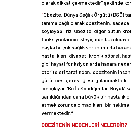
olarak dikkat çekmektedir” şeklinde kon
“
Obezite, Dünya Sağlık Örgütü (DSÖ) tar
tanıma bağlı olarak obezitenin, sadece b
söyleyebiliriz. Obezite, diğer bütün kron
fonksiyonlarının işleyişinde bozulmaya
başka birçok sağlık sorununu da beraber
hastalıkları, diyabet, kronik böbrek hast
gibi hayati fonksiyonlarda hasara neden
otoriteleri tarafından, obezitenin insan 
görülmesi gerektiği vurgulanmaktadır. O
amaçlayan ‘Bu İş Sandığından Büyük’ k
sanıldığından daha büyük bir hastalık o
etmek zorunda olmadıkları, bir hekime 
vermektedir.”
OBEZİTENİN NEDENLERİ NELERDİR?