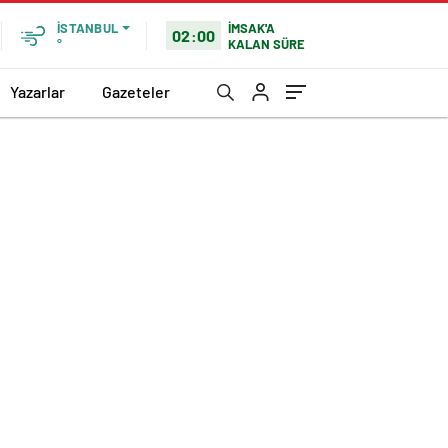
İMSAK'A
İSTANBUL
02:00
KALAN SÜRE
°
Yazarlar
Gazeteler