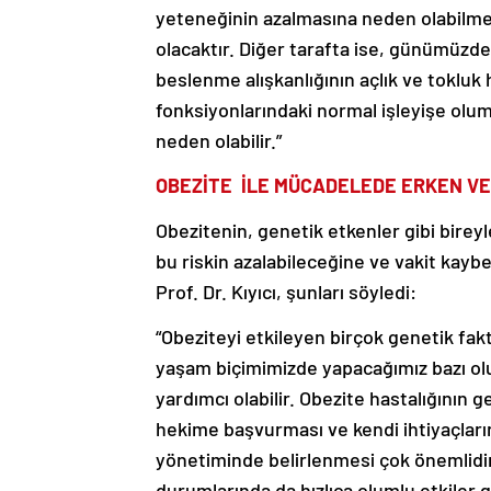
yeteneğinin azalmasına neden olabilmek
olacaktır. Diğer tarafta ise, günümüzde
beslenme alışkanlığının açlık ve toklu
fonksiyonlarındaki normal işleyişe olu
neden olabilir.”
OBEZİTE İLE MÜCADELEDE ERKEN VE
Obezitenin, genetik etkenler gibi bireyle
bu riskin azalabileceğine ve vakit ka
Prof. Dr. Kıyıcı, şunları söyledi:
“Obeziteyi etkileyen birçok genetik fa
yaşam biçimimizde yapacağımız bazı ol
yardımcı olabilir. Obezite hastalığının 
hekime başvurması ve kendi ihtiyaçların
yönetiminde belirlenmesi çok önemlidir.
durumlarında da hızlıca olumlu etkiler g