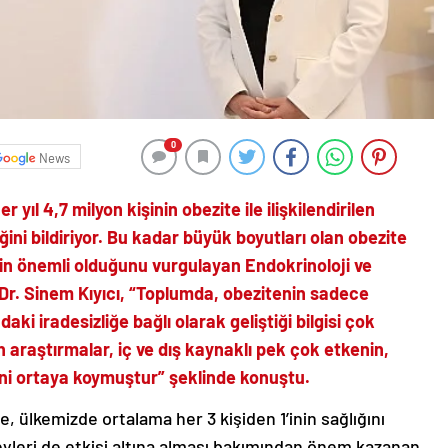
0
News
ıl 4,7 milyon kişinin obezite ile ilişkilendirilen
ğini bildiriyor. Bu kadar büyük boyutları olan obezite
menin önemli olduğunu vurgulayan Endokrinoloji ve
Dr. Sinem Kıyıcı, “Toplumda, obezitenin sadece
i iradesizliğe bağlı olarak geliştiği bilgisi çok
lan araştırmalar, iç ve dış kaynaklı pek çok etkenin,
ini ortaya koymuştur” şeklinde konuştu.
e, ülkemizde ortalama her 3 kişiden 1’inin sağlığını
eyleri de etkisi altına alması bakımından önem kazanan