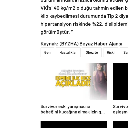
VKİ’si 40 kg/m2 olduğu tahmin edilen b
kilo kaybedilmesi durumunda Tip 2 diya
hipertansiyon riskinde %22, dislipidem
görülmüştür. ”
Kaynak: (BYZHA) Beyaz Haber Ajansı
Gen
Hastalıklar
Obezite
Riski
Sa
Survivor eski yarışmacısı
Survivo
bebeğini kucağına almak için gün
eşleşme
sayıyor! İsmini ilk kez açıkladı