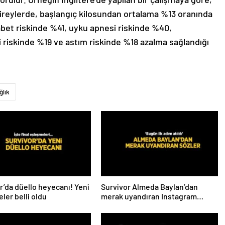
ireylerde, başlangıç kilosundan ortalama %13 oranında
bet riskinde %41, uyku apnesi riskinde %40,
i riskinde %19 ve astım riskinde %18 azalma sağlandığı
ğlık
r’da düello heyecanı! Yeni
Survivor Almeda Baylan’dan
ler belli oldu
merak uyandıran Instagram
paylaşımı! ‘Bugün ilk adım atıldı’