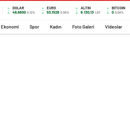
DOLAR
EURO
ALTIN
BITCOIN
46,6600
53,1528
6.130,13
0
0.12%
0.09%
1,67
0,00%
Ekonomi
Spor
Kadın
Foto Galeri
Videolar