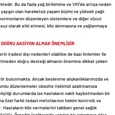
tedir. Bu da fazla yağ birikimine ve VKİ’de artışa neden
 yaygın olan hareketsiz yaşam biçimi ve yüksek yağlı
k hormonlarını düzenleyen sistemlere ve diğer vücut
msuz olarak etki etmesi, kilo alınmasına ve yağlanmaya
 DOĞRU AKSİYON ALMAK ÖNEMLİDİR
rin iradesi dışı nedenleri olabilse de bazı önlemler ile
ybetmeden doğru desteği almanın önemine dikkat çeken
ktör bulunmakta. Ancak beslenme alışkanlıklarımızda ve
umlu düzenlemeler obezite riskimizi azaltmamıza
geliştiği durumlarda ise hastaların vakit kaybetmeden bir
a özel farklı tedavi metotlarının hekim kontrolü ve
 Hastaların kilo vermelerini takiben genel sağlık
örülür. Örneğin İngiltere’de yapılan bir çalışmaya göre,