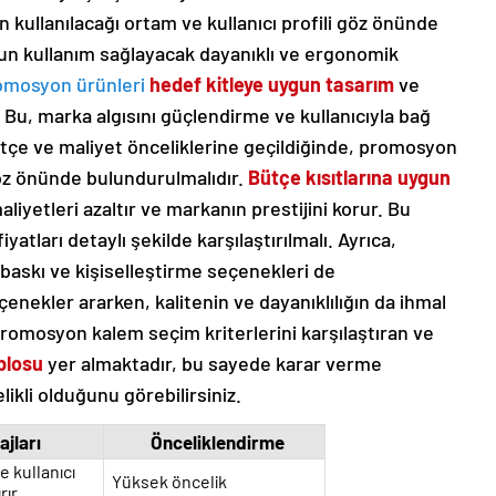
in kullanılacağı ortam ve kullanıcı profili göz önünde
un kullanım sağlayacak dayanıklı ve ergonomik
omosyon ürünleri
hedef kitleye uygun tasarım
ve
ir. Bu, marka algısını güçlendirme ve kullanıcıyla bağ
çe ve maliyet önceliklerine geçildiğinde, promosyon
öz önünde bulundurulmalıdır.
Bütçe kısıtlarına uygun
yetleri azaltır ve markanın prestijini korur. Bu
iyatları detaylı şekilde karşılaştırılmalı. Ayrıca,
askı ve kişiselleştirme seçenekleri de
enekler ararken, kalitenin ve dayanıklılığın da ihmal
romosyon kalem seçim kriterlerini karşılaştıran ve
blosu
yer almaktadır, bu sayede karar verme
likli olduğunu görebilirsiniz.
ajları
Önceliklendirme
 kullanıcı
Yüksek öncelik
rır