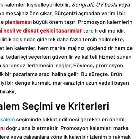
k kalemler kişiselleştirilebilir.
Serigrafi, UV baskı veya
eya mesajınız öne çıkar. Bütçenizi aşmadan verimli bir
çe planlaması
büyük önem taşır. Promosyon kalemlerin
i nesil ve dikkat çekici tasarımlar
tercih edilmelidir.
lirlik açısından giderek daha fazla tercih edilmekte;
ilen kalemler, hem marka imajınızı güçlendirir hem de
ca, tedarikçi seçerken güvenilir ve kaliteli hizmet sunan
in sorunsuz ilerlemesini sağlar. Böylece, promosyon
 bir pazarlama aracı haline gelir. Bu süreçte, ürün
a iyi bir denge kurmak, markanız için uzun vadeli başarı
bırakır.
em Seçimi ve Kriterleri
 kalem
seçiminde dikkat edilmesi gereken en önemli
nı
doğru analiz etmektir. Promosyon kalemler, marka
ilere veya çalışanlara yönelik kalıcı bir izlenim bırakmak