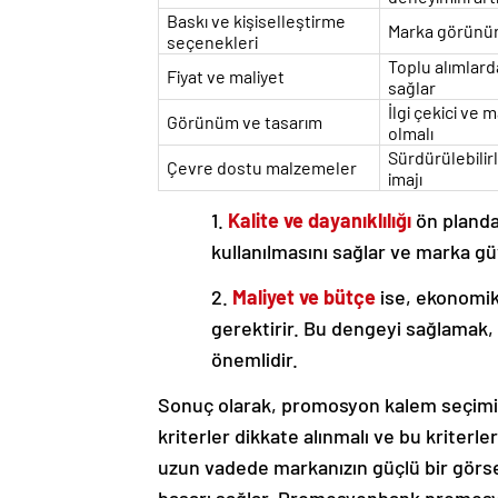
Baskı ve kişiselleştirme
Marka görünür
seçenekleri
Toplu alımlard
Fiyat ve maliyet
sağlar
İlgi çekici ve
Görünüm ve tasarım
olmalı
Sürdürülebilir
Çevre dostu malzemeler
imajı
1.
Kalite ve dayanıklılığı
ön planda
kullanılmasını sağlar ve marka güv
2.
Maliyet ve bütçe
ise, ekonomik
gerektirir. Bu dengeyi sağlamak,
önemlidir.
Sonuç olarak, promosyon kalem seçimin
kriterler dikkate alınmalı ve bu kriterle
uzun vadede markanızın güçlü bir görsel
başarı sağlar. Promosyonbank promosy