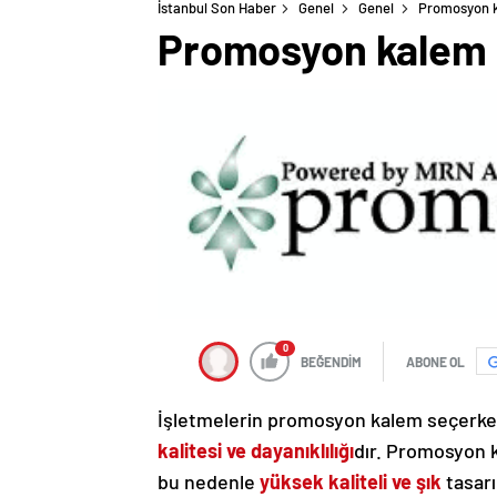
İstanbul Son Haber
Genel
Genel
Promosyon 
Promosyon kalem
0
BEĞENDİM
ABONE OL
İşletmelerin promosyon kalem seçerke
kalitesi ve dayanıklılığı
dır. Promosyon ka
bu nedenle
yüksek kaliteli ve şık
tasarı