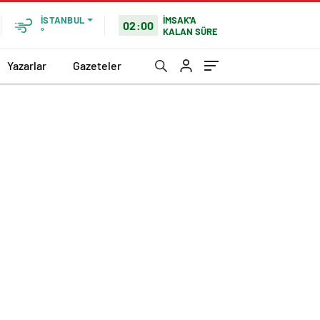
İMSAK'A
İSTANBUL
02:00
KALAN SÜRE
°
Yazarlar
Gazeteler