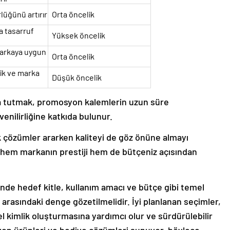
lüğünü artırır
Orta öncelik
a tasarruf
Yüksek öncelik
 markaya uygun
Orta öncelik
lik ve marka
Düşük öncelik
 tutmak, promosyon kalemlerin uzun süre
enilirliğine katkıda bulunur.
 çözümler ararken kaliteyi de göz önüne almayı
 hem markanın prestiji hem de bütçeniz açısından
de hedef kitle, kullanım amacı ve bütçe gibi temel
r arasındaki denge gözetilmelidir. İyi planlanan seçimler,
 kimlik oluşturmasına yardımcı olur ve sürdürülebilir
on ürünleri ve hediye çözümleri sunuyor, böylece