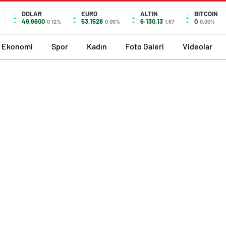
DOLAR
EURO
ALTIN
BITCOIN
46,6600
53,1528
6.130,13
0
0.12%
0.09%
1,67
0,00%
Ekonomi
Spor
Kadın
Foto Galeri
Videolar