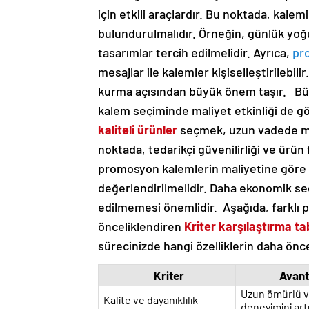
için etkili araçlardır. Bu noktada, kalem
bulundurulmalıdır. Örneğin, günlük yoğ
tasarımlar tercih edilmelidir. Ayrıca,
pr
mesajlar ile kalemler kişiselleştirilebil
kurma açısından büyük önem taşır. Büt
kalem seçiminde maliyet etkinliği de g
kaliteli ürünler
seçmek, uzun vadede mali
noktada, tedarikçi güvenilirliği ve ürün f
promosyon kalemlerin maliyetine göre b
değerlendirilmelidir. Daha ekonomik seç
edilmemesi önemlidir. Aşağıda, farklı p
önceliklendiren
Kriter karşılaştırma ta
sürecinizde hangi özelliklerin daha önce
Kriter
Avant
Uzun ömürlü ve
Kalite ve dayanıklılık
deneyimini artı