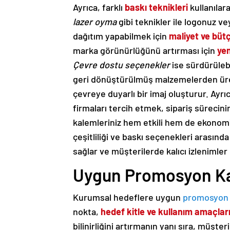
Ayrıca, farklı
baskı teknikleri
kullanılara
lazer oyma
gibi teknikler ile logonuz v
dağıtım yapabilmek için
maliyet ve büt
marka görünürlüğünü artırması için
yen
Çevre dostu seçenekler
ise sürdürülebi
geri dönüştürülmüş malzemelerden üret
çevreye duyarlı bir imaj oluşturur. Ayrı
firmaları tercih etmek, sipariş sürecin
kalemleriniz hem etkili hem de ekonomik
çeşitliliği ve baskı seçenekleri arasınd
sağlar ve müşterilerde kalıcı izlenimler 
Uygun Promosyon Kal
Kurumsal hedeflere uygun
promosyon
nokta,
hedef kitle ve kullanım amaçları
bilinirliğini artırmanın yanı sıra, müşter