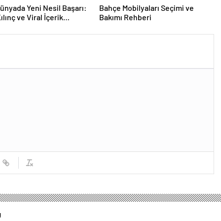
 Dünyada Yeni Nesil Başarı:
Bahçe Mobilyaları Seçimi ve
lınç ve Viral İçerik
Bakımı Rehberi
lerinin Yükselişi
g