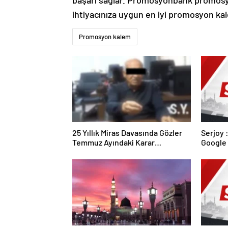
ihtiyacınıza uygun en iyi promosyon kal
Promosyon kalem
25 Yıllık Miras Davasında Gözler
Serjoy : Dijital Medya Ajansı,
Temmuz Ayındaki Karar
Google 
Duruşmasına Çevrildi
ve Web 