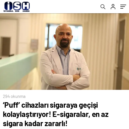
kadar zararlı!
Dönemi
294 okunma
‘Puff’ cihazları sigaraya geçişi
kolaylaştırıyor! E-sigaralar, en az
sigara kadar zararlı!