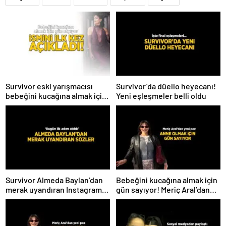
Survivor eski yarışmacısı
Survivor’da düello heyecanı!
bebeğini kucağına almak için
Yeni eşleşmeler belli oldu
gün sayıyor! İsmini ilk kez
açıkladı
Survivor Almeda Baylan’dan
Bebeğini kucağına almak için
merak uyandıran Instagram
gün sayıyor! Meriç Aral’dan
paylaşımı! ‘Bugün ilk adım
yeni poz
atıldı’