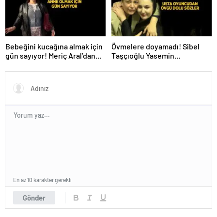
Bebeğini kucağına almak için
Övmelere doyamadı! Sibel
gün sayıyor! Meriç Aral’dan
Taşçıoğlu Yasemin
yeni poz
Sakallıoğlu’nu kuliste ziyaret
etti
En az 10 karakter gerekli
Gönder