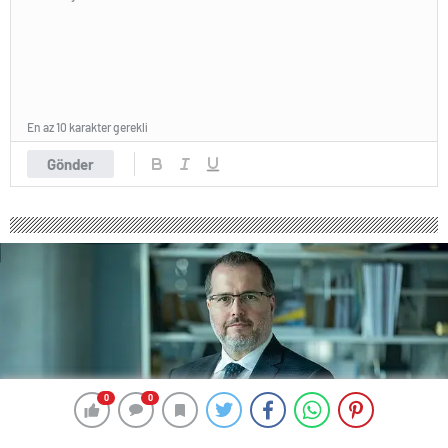
En az 10 karakter gerekli
Gönder
0
0
0
0