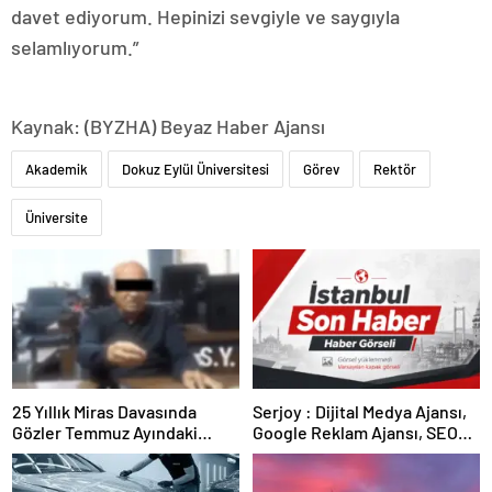
davet ediyorum. Hepinizi sevgiyle ve saygıyla
selamlıyorum.”
Kaynak: (BYZHA) Beyaz Haber Ajansı
Akademik
Dokuz Eylül Üniversitesi
Görev
Rektör
Üniversite
25 Yıllık Miras Davasında
Serjoy : Dijital Medya Ajansı,
Gözler Temmuz Ayındaki
Google Reklam Ajansı, SEO
Karar Duruşmasına Çevrildi
Ajansı ve Web Tasarım Ajansı