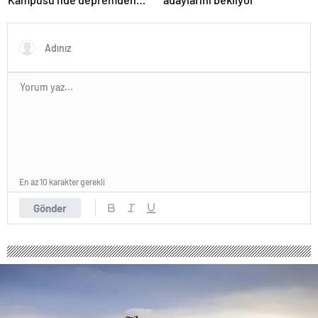
etkilenen çocuklar ve
gençlerin kariyer
yolculuklarına destek
En az 10 karakter gerekli
Gönder