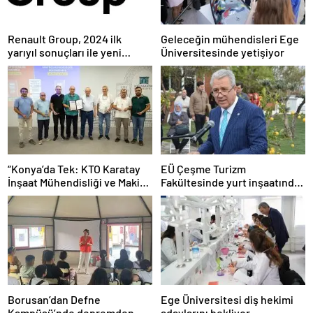
Renault Group, 2024 ilk
Geleceğin mühendisleri Ege
yarıyıl sonuçları ile yeni
Üniversitesinde yetişiyor
rekorlar kırmaya ve
performansını geliştirmeye
devam ediyor
“Konya’da Tek: KTO Karatay
EÜ Çeşme Turizm
İnşaat Mühendisliği ve Makine
Fakültesinde yurt inşaatında
Mühendisliği Bölümleri
sona gelindi
Avrupa’da Tanınacak”
Borusan’dan Defne
Ege Üniversitesi diş hekimi
Kampüsü’nde depremden
adaylarını bekliyor