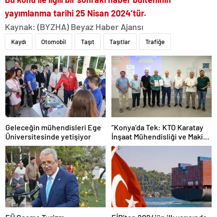
yayımlanma tarihi 25 Nisan 2024’tür.
Kaynak: (BYZHA) Beyaz Haber Ajansı
Kaydı
Otomobil
Taşıt
Taşıtlar
Trafiğe
Geleceğin mühendisleri Ege
“Konya’da Tek: KTO Karatay
Üniversitesinde yetişiyor
İnşaat Mühendisliği ve Makine
Mühendisliği Bölümleri
Avrupa’da Tanınacak”