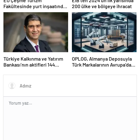
EÜ Çeşme Turizm
EİB’ten 2024’ün ilk yarısında
Fakültesinde yurt inşaatında
200 ülke ve bölgeye ihracat
sona gelindi
Türkiye Kalkınma ve Yatırım
OPLOG, Almanya Deposuyla
Bankası’nın aktifleri 144
Türk Markalarının Avrupa’da
milyar TL’ye ulaştı
Büyümesine Destek Oluyor