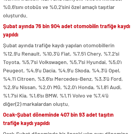
%0,6’sını otobüs ve %0,2’sini özel amaçlı taşıtlar
oluşturdu.
Şubat ayında 76 bin 904 adet otomobilin trafiğe kaydı
yapıldı
Şubat ayında trafiğe kaydı yapılan otomobillerin
%12,9’u Renault, %10,3’ü Fiat, %7,5’i Chery, %7,2’si
Toyota, %5,7’si Volkswagen, %5,7’si Hyundai, %5,0’ı
Peugeot, %4,9’u Dacia, %4,9’u Skoda, %4,3’ü Opel,
%4,1’i Citroen, %3,6’sı Mercedes-Benz, %3,3’ü Ford,
%2,9’u Nissan, %2,0’ı MG, %2,0’ı Honda, %1,8’i Audi,
%1,7’si Kia, %1,6’sı BMW, %1,1’i Volvo ve %7,4’ü
diğer(2) markalardan oluştu.
Ocak-Şubat döneminde 407 bin 93 adet taşıtın
trafiğe kaydı yapıldı
Ocak-Şubat döneminde bir önceki yılın aynı dönemine