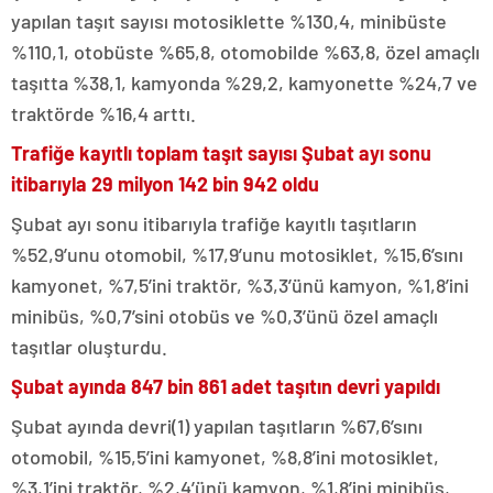
yapılan taşıt sayısı motosiklette %130,4, minibüste
%110,1, otobüste %65,8, otomobilde %63,8, özel amaçlı
taşıtta %38,1, kamyonda %29,2, kamyonette %24,7 ve
traktörde %16,4 arttı.
Trafiğe kayıtlı toplam taşıt sayısı Şubat ayı sonu
itibarıyla 29 milyon 142 bin 942 oldu
Şubat ayı sonu itibarıyla trafiğe kayıtlı taşıtların
%52,9’unu otomobil, %17,9’unu motosiklet, %15,6’sını
kamyonet, %7,5’ini traktör, %3,3’ünü kamyon, %1,8’ini
minibüs, %0,7’sini otobüs ve %0,3’ünü özel amaçlı
taşıtlar oluşturdu.
Şubat ayında 847 bin 861 adet taşıtın devri yapıldı
Şubat ayında devri(1) yapılan taşıtların %67,6’sını
otomobil, %15,5’ini kamyonet, %8,8’ini motosiklet,
%3,1’ini traktör, %2,4’ünü kamyon, %1,8’ini minibüs,