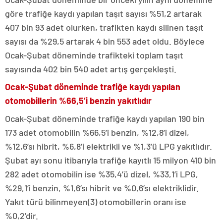
göre trafiğe kaydı yapılan taşıt sayısı %51,2 artarak
407 bin 93 adet olurken, trafikten kaydı silinen taşıt
sayısı da %29,5 artarak 4 bin 553 adet oldu. Böylece
Ocak-Şubat döneminde trafikteki toplam taşıt
sayısında 402 bin 540 adet artış gerçekleşti.
Ocak-Şubat döneminde trafiğe kaydı yapılan
otomobillerin %66,5’i benzin yakıtlıdır
Ocak-Şubat döneminde trafiğe kaydı yapılan 190 bin
173 adet otomobilin %66,5’i benzin, %12,8’i dizel,
%12,6’sı hibrit, %6,8’i elektrikli ve %1,3’ü LPG yakıtlıdır.
Şubat ayı sonu itibarıyla trafiğe kayıtlı 15 milyon 410 bin
282 adet otomobilin ise %35,4’ü dizel, %33,1’i LPG,
%29,1’i benzin, %1,6’sı hibrit ve %0,6’sı elektriklidir.
Yakıt türü bilinmeyen(3) otomobillerin oranı ise
%0,2’dir.