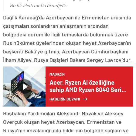
Bu bir alıntı metin örneğidir.
Dağlık Karabağ’da Azerbaycan ile Ermenistan arasında
çatışmaları sonlandıran anlaşmanın ardından
bölgedeki durum ile ilgili temaslarda bulunmak üzere
Rus hükümet üyelerinden oluşan heyet Azerbaycan’ın
başkenti Bakü’ye gitmiş, Azerbaycan Cumhurbaşkanı
İlham Aliyev, Rusya Dışişleri Bakanı Sergey Lavrov’dur.
MAGAZIN
Acer, Ryzen AI özelliğine
sahip AMD Ryzen 8040 Serisi
İşlemcilerle Donatılan Yeni
HABERİN DEVAMI
Swift Serisi Dizüstü
Bilgisayarlarını Satışa Sundu
Başbakan Yardımcıları Aleksandr Novak ve Aleksey
Overçuk oluşan heyet Azerbaycan, Ermenistan ve
Rusya’nın imzaladığı üçlü bildirinin bölgede sağlam ve