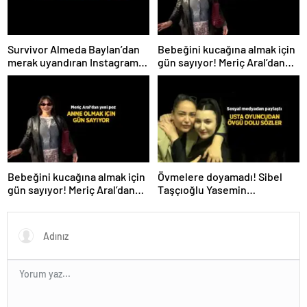
Survivor Almeda Baylan’dan
Bebeğini kucağına almak için
merak uyandıran Instagram
gün sayıyor! Meriç Aral’dan
paylaşımı! ‘Bugün ilk adım
yeni poz
atıldı’
Bebeğini kucağına almak için
Övmelere doyamadı! Sibel
gün sayıyor! Meriç Aral’dan
Taşçıoğlu Yasemin
yeni poz
Sakallıoğlu’nu kuliste ziyaret
etti