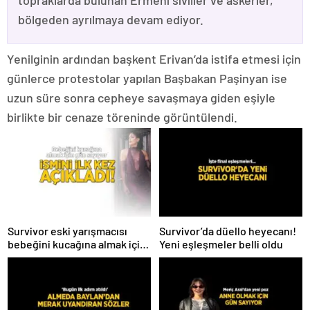
topraklarda bulunan Ermeni siviller ve askerler,
bölgeden ayrılmaya devam ediyor.
Yenilginin ardından başkent Erivan’da istifa etmesi için
günlerce protestolar yapılan Başbakan Paşinyan ise
uzun süre sonra cepheye savaşmaya giden eşiyle
birlikte bir cenaze töreninde görüntülendi.
Survivor eski yarışmacısı
Survivor’da düello heyecanı!
bebeğini kucağına almak için
Yeni eşleşmeler belli oldu
gün sayıyor! İsmini ilk kez
açıkladı