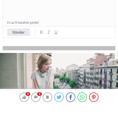
En az 10 karakter gerekli
Gönder
0
0
0
0